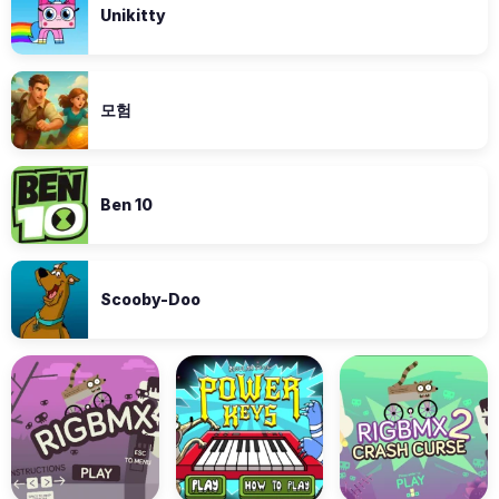
Unikitty
모험
Ben 10
Scooby-Doo