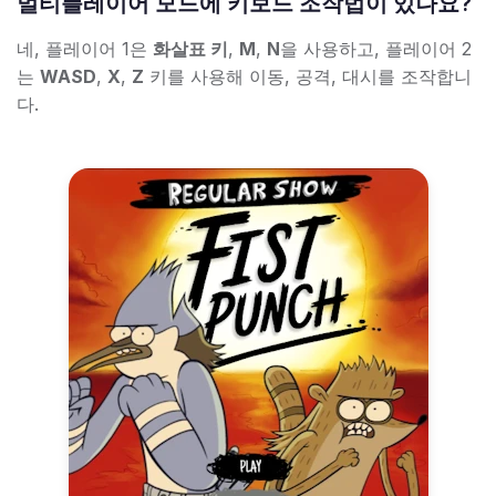
멀티플레이어 모드에 키보드 조작법이 있나요?
네, 플레이어 1은
화살표 키
,
M
,
N
을 사용하고, 플레이어 2
는
WASD
,
X
,
Z
키를 사용해 이동, 공격, 대시를 조작합니
다.