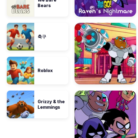
Bears
축구
Roblox
Grizzy & the
Lemmings