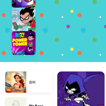
요리
We Bare