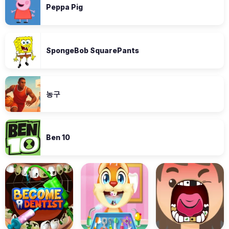
Peppa Pig
SpongeBob SquarePants
농구
Ben 10