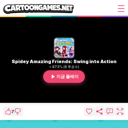
Spidey Amazing Friends: Swing into Action
⭐ 87.5% (8 투표수)
지금 플레이
7