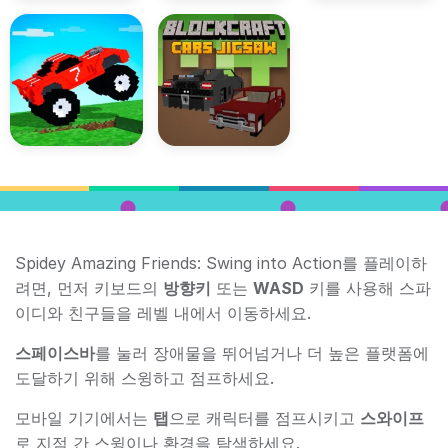
Spidey Amazing Friends: Swing into Action를 플레이하
려면, 먼저 키보드의
방향키
또는
WASD
키를 사용해 스파
이디와 친구들을 레벨 내에서 이동하세요.
스페이스바
를 눌러 장애물을 뛰어넘거나 더 높은 플랫폼에
도달하기 위해 스윙하고 점프하세요.
모바일 기기에서는
탭
으로 캐릭터를 점프시키고
스와이프
로 지점 간 스윙이나 환경을 탐색하세요.