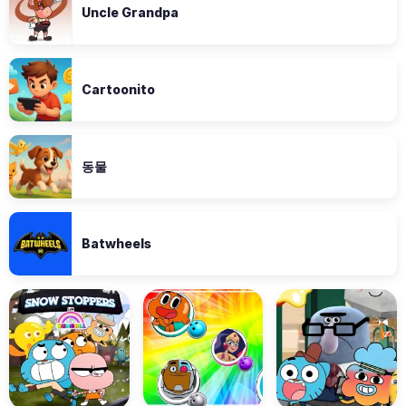
Uncle Grandpa
Cartoonito
동물
Batwheels