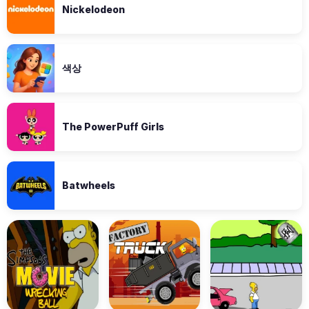
Nickelodeon
색상
The PowerPuff Girls
Batwheels