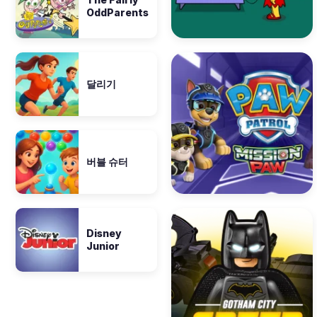
OddParents
달리기
버블 슈터
Disney
Junior