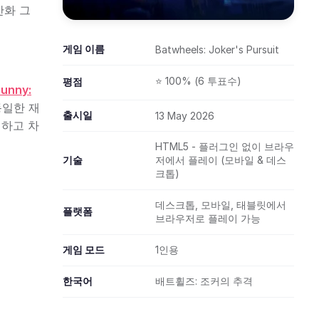
만화 그
게임 이름
Batwheels: Joker's Pursuit
⭐ 100% (6 투표수)
평점
unny:
동일한 재
출시일
13 May 2026
험하고 차
HTML5 - 플러그인 없이 브라우
기술
저에서 플레이 (모바일 & 데스
크톱)
데스크톱, 모바일, 태블릿에서
플랫폼
브라우저로 플레이 가능
게임 모드
1인용
한국어
배트휠즈: 조커의 추격