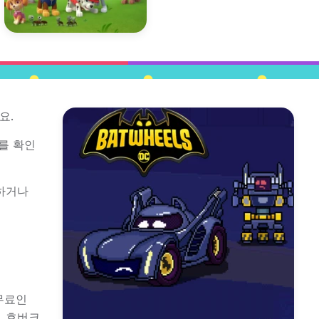
요.
를 확인
하거나
 무료인
, 호버크