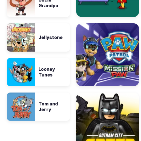
Grandpa
Jellystone
Looney
Tunes
Tom and
Jerry