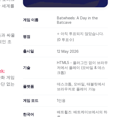
한 세계를
Batwheels: A Day in the
게임 이름
Batcave
⭐ 아직 투표되지 않았습니다.
들과 싸울
평점
(0 투표수)
적인 조
출시일
12 May 2026
HTML5 - 플러그인 없이 브라우
기술
저에서 플레이 (모바일 & 데스
ek:
크톱)
만화 게임
차단 없는
데스크톱, 모바일, 태블릿에서
플랫폼
브라우저로 플레이 가능
게임 모드
1인용
배트휠즈: 배트케이브에서의 하
한국어
루