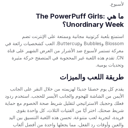
لأسبوع.
ما هي The PowerPuff Girls:
Unordinary Week؟
استمتع بلعبة كرتونية مجانية وممتعة على الإنترنت تضم
Blossom وBubbles وButtercup. العب كشخصيات رائعة في
معركة تستمر لأسبوع ضد الأشرار من العرض الشهير على قناة
CN. تقدم هذه اللعبة غير المحجوبة في المتصفح حركة مثيرة
وتحديات يومية.
طريقة اللعب والميزات
يقدم كل يوم خصمًا جديدًا لهزيمته من خلال النقر على الجانب
الأيمن من الشاشة للهجوم والجانب الأيسر للحجب. استخدم ردود
فعلك وحجبك الاستراتيجي لتقليل شريط صحة الخصوم مع حماية
شريط صحتك. اختر أيًا من الفتيات الثلاث، كل واحدة بقوى
فريدة، لتجربة لعب متنوعة. تحسن هذه اللعبة التنسيق بين اليد
والعين وأوقات رد الفعل، مما يجعلها واحدة من أفضل ألعاب