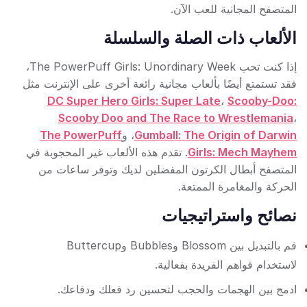
المتصفح المجانية للعب الآن.
الألعاب ذات الصلة والسلسلة
إذا كنت تحب The PowerPuff Girls: Unordinary Week،
فقد تستمتع أيضًا بألعاب مجانية رائعة أخرى على الإنترنت مثل
DC Super Hero Girls: Super Late
،
Scooby-Doo:
Scooby Doo and The Race to Wrestlemania
،
Gumball: The Origin of Darwin
، و
The PowerPuff
Girls: Mech Mayhem
. تقدم هذه الألعاب غير المحجوبة في
المتصفح أبطال الكرتون المفضلين لديك وتوفر ساعات من
الحركة والمغامرة الممتعة.
نصائح واستراتيجيات
قم بالتبديل بين Blossom وBubbles وButtercup
لاستخدام قواهم الفريدة بفعالية.
ادمج بين الهجمات والحجب لتحسين رد فعلك ودفاعك.