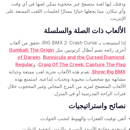
ودقتك. إنها لعبة متصفح غير محجوبة يمكن لعبها في أي وقت
وأي مكان، مما يجعلها خيارًا ممتازًا لجلسات اللعب الممتعة على
الإنترنت.
الألعاب ذات الصلة والسلسلة
إذا استمتعت بـ RIG BMX 2: Crash Curse، تحقق من ألعاب
أخرى رائعة تضم أبطال كرتونيين مثل
Gumball: The Origin
of Darwin
،
Bunnicula and the Cursed Diamond
،
Craig Of The Creek: Capture The Flag
، و
Regular
Show: Rig BMX
. تقدم هذه الألعاب تجربة لعب ممتعة وجذابة
مشابهة مع شخصيات محبوبة وتحديات إبداعية. استمتع بهذه
الألعاب المتصفح لمزيد من المرح المجاني وغير المحجوب خلال
فترات الراحة المدرسية أو في المنزل.
نصائح واستراتيجيات
أتقن توقيت القفزات والهبوط لتجنب الحوادث.
استخدم مفاتيح الأسهم اليسرى واليمنى لتحقيق التوازن