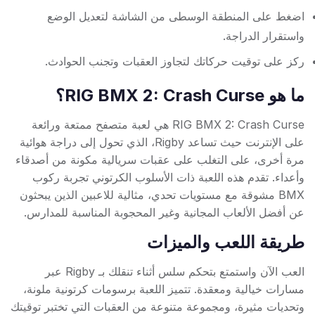
اضغط على المنطقة الوسطى من الشاشة لتعديل الوضع
واستقرار الدراجة.
ركز على توقيت حركاتك لتجاوز العقبات وتجنب الحوادث.
ما هو RIG BMX 2: Crash Curse؟
RIG BMX 2: Crash Curse هي لعبة متصفح ممتعة ورائعة
على الإنترنت حيث تساعد Rigby، الذي تحول إلى دراجة هوائية
مرة أخرى، على التغلب على عقبات سريالية مكونة من أصدقاء
وأعداء. تقدم هذه اللعبة ذات الأسلوب الكرتوني تجربة ركوب
BMX مشوقة مع مستويات تحدي، مثالية للاعبين الذين يبحثون
عن أفضل الألعاب المجانية وغير المحجوبة المناسبة للمدارس.
طريقة اللعب والميزات
العب الآن واستمتع بتحكم سلس أثناء تنقلك بـ Rigby عبر
مسارات خيالية ومعقدة. تتميز اللعبة برسومات كرتونية ملونة،
وتحديات مثيرة، ومجموعة متنوعة من العقبات التي تختبر توقيتك