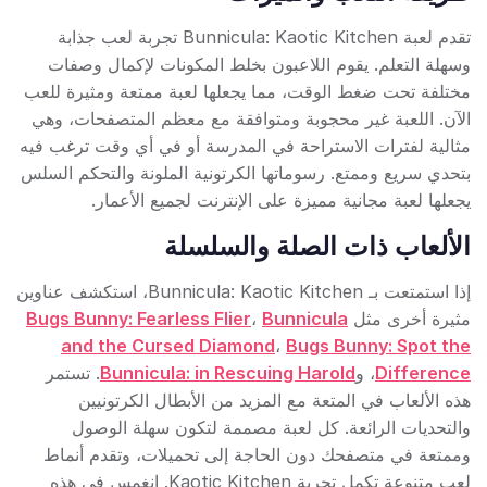
تقدم لعبة Bunnicula: Kaotic Kitchen تجربة لعب جذابة
وسهلة التعلم. يقوم اللاعبون بخلط المكونات لإكمال وصفات
مختلفة تحت ضغط الوقت، مما يجعلها لعبة ممتعة ومثيرة للعب
الآن. اللعبة غير محجوبة ومتوافقة مع معظم المتصفحات، وهي
مثالية لفترات الاستراحة في المدرسة أو في أي وقت ترغب فيه
بتحدي سريع وممتع. رسوماتها الكرتونية الملونة والتحكم السلس
يجعلها لعبة مجانية مميزة على الإنترنت لجميع الأعمار.
الألعاب ذات الصلة والسلسلة
إذا استمتعت بـ Bunnicula: Kaotic Kitchen، استكشف عناوين
مثيرة أخرى مثل
Bunnicula
،
Bugs Bunny: Fearless Flier
and the Cursed Diamond
،
Bugs Bunny: Spot the
Difference
، و
Bunnicula: in Rescuing Harold
. تستمر
هذه الألعاب في المتعة مع المزيد من الأبطال الكرتونيين
والتحديات الرائعة. كل لعبة مصممة لتكون سهلة الوصول
وممتعة في متصفحك دون الحاجة إلى تحميلات، وتقدم أنماط
لعب متنوعة تكمل تجربة Kaotic Kitchen. انغمس في هذه