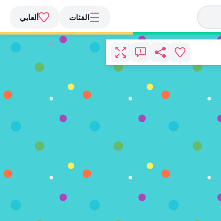
الفئات
ألعابي
إعلان