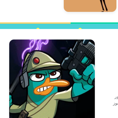
ور
وز