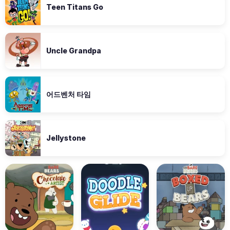
Teen Titans Go
Uncle Grandpa
어드벤처 타임
Jellystone