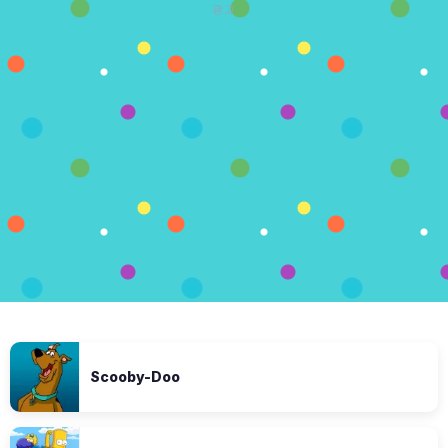
광고
Scooby-Doo