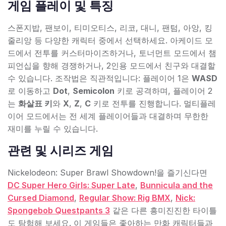
게임 플레이 및 특징
스폰지밥, 팬보이, 티미오티스, 리코, 대니, 팬텀, 아앙, 킹
줄리앙 등 다양한 캐릭터 중에서 선택하세요. 아케이드 모
드에서 전투를 커스터마이즈하거나, 토너먼트 모드에서 챔
피언십을 향해 경쟁하거나, 2인용 모드에서 친구와 대결할
수 있습니다. 조작법은 직관적입니다: 플레이어 1은
WASD
로 이동하고
Dot
,
Semicolon
키로 공격하며, 플레이어 2
는
화살표 키
와
X
,
Z
,
C
키로 전투를 진행합니다. 멀티플레
이어 모드에서는 전 세계 플레이어들과 대결하며 무한한
재미를 누릴 수 있습니다.
관련 및 시리즈 게임
Nickelodeon: Super Brawl Showdown!을 즐기신다면
DC Super Hero Girls: Super Late
,
Bunnicula and the
Cursed Diamond
,
Regular Show: Rig BMX
,
Nick:
Spongebob Questpants 3
같은 다른 흥미진진한 타이틀
도 탐험해 보세요. 이 게임들은 좋아하는 만화 캐릭터들과