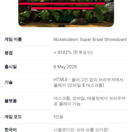
게임 이름
Nickelodeon: Super Brawl Showdown!
⭐ 81.82% (11 투표수)
평점
출시일
8 May 2026
HTML5 - 플러그인 없이 브라우저에서
기술
플레이 (모바일 & 데스크톱)
데스크톱, 모바일, 태블릿에서 브라우저
플랫폼
로 플레이 가능
게임 모드
1인용
한국어
니켈로디언: 슈퍼 브롤 쇼다운!