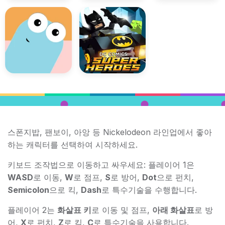
스폰지밥, 팬보이, 아앙 등 Nickelodeon 라인업에서 좋아
하는 캐릭터를 선택하여 시작하세요.
키보드 조작법으로 이동하고 싸우세요: 플레이어 1은
WASD
로 이동,
W
로 점프,
S
로 방어,
Dot
으로 펀치,
Semicolon
으로 킥,
Dash
로 특수기술을 수행합니다.
플레이어 2는
화살표 키
로 이동 및 점프,
아래 화살표
로 방
어,
X
로 펀치,
Z
로 킥,
C
로 특수기술을 사용합니다.