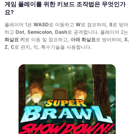
게임 플레이를 위한 키보드 조작법은 무엇인가
요?
플레이어 1은
WASD
로 이동하고
W
로 점프하며,
S
로 방어
하고
Dot
,
Semicolon
,
Dash
로 공격합니다. 플레이어 2는
화살표 키
로 이동 및 점프하고,
아래 화살표
로 방어하며,
X
,
Z
,
C
로 펀치, 킥, 특수기술을 사용합니다.