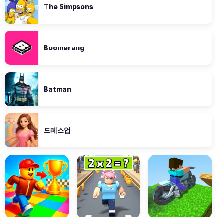
The Simpsons
Boomerang
Batman
드레스업