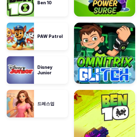
Ben 10
PAW Patrol
Disney
Junior
드레스업