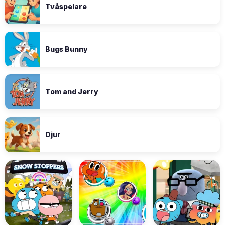
Tvåspelare
Bugs Bunny
Tom and Jerry
Djur