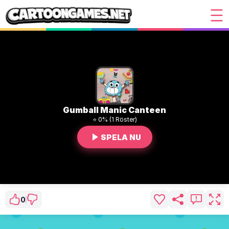
Gumball Manic Canteen
⭐ 0% (1 Röster)
SPELA NU
0