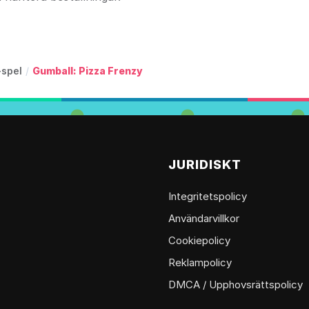
-spel
/
Gumball: Pizza Frenzy
G
JURIDISKT
Integritetspolicy
Användarvillkor
Cookiepolicy
Reklampolicy
DMCA / Upphovsrättspolicy