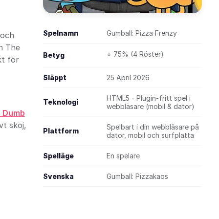
Spelnamn
Gumball: Pizza Frenzy
 och
ån The
⭐ 75% (4 Röster)
Betyg
t för
Släppt
25 April 2026
HTML5 - Plugin-fritt spel i
Teknologi
webbläsare (mobil & dator)
: Dumb
vt skoj,
Spelbart i din webbläsare på
Plattform
dator, mobil och surfplatta
Spelläge
En spelare
Svenska
Gumball: Pizzakaos