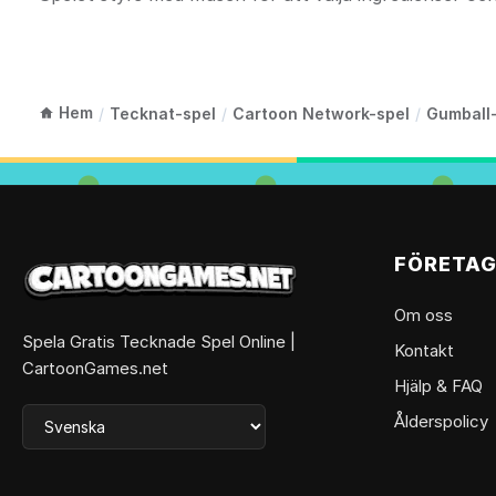
Hem
/
Tecknat-spel
/
Cartoon Network-spel
/
Gumball
FÖRETA
Om oss
Spela Gratis Tecknade Spel Online |
Kontakt
CartoonGames.net
Hjälp & FAQ
Ålderspolicy