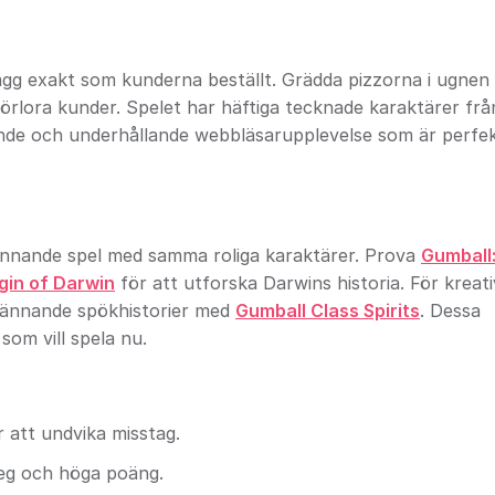
ägg exakt som kunderna beställt. Grädda pizzorna i ugnen
 förlora kunder. Spelet har häftiga tecknade karaktärer fr
de och underhållande webbläsarupplevelse som är perfek
pännande spel med samma roliga karaktärer. Prova
Gumball
gin of Darwin
för att utforska Darwins historia. För kreati
 spännande spökhistorier med
Gumball Class Spirits
. Dessa
som vill spela nu.
 att undvika misstag.
teg och höga poäng.