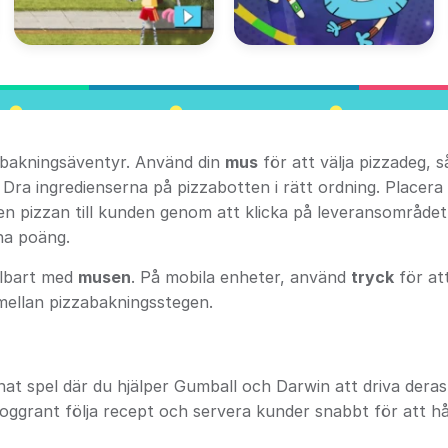
zabakningsäventyr. Använd din
mus
för att välja pizzadeg, s
Dra ingredienserna på pizzabotten i rätt ordning. Placera 
gen pizzan till kunden genom att klicka på leveransområdet
na poäng.
pelbart med
musen
. På mobila enheter, använd
tryck
för att
mellan pizzabakningsstegen.
knat spel där du hjälper Gumball och Darwin att driva deras
oggrant följa recept och servera kunder snabbt för att hå