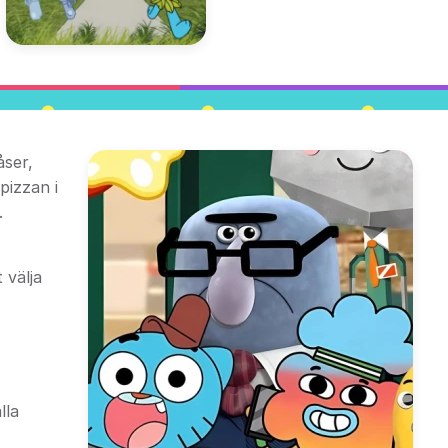
åser,
pizzan i
.
 välja
lla