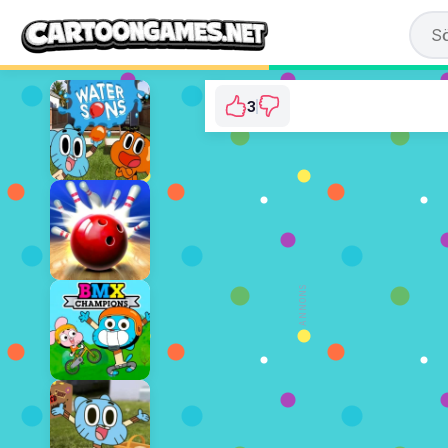
3
Gumball: Pizza Fre
⭐ 75% (4 Röster)
SPELA NU
ANNONS