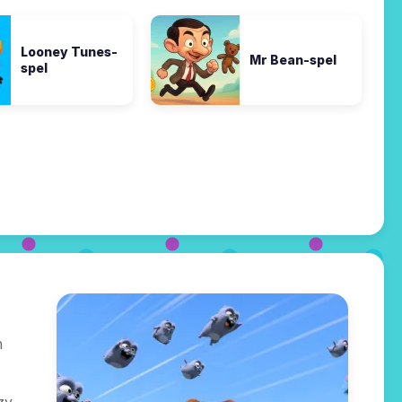
Looney Tunes-
Mr Bean-spel
spel
h