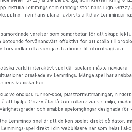
rade serien
Grizzy & the Lemmings
, som kretsar kring Griz
pp lekfulla Lemmings som ständigt stör hans lugn. Grizzy 
avkoppling, men hans planer avbryts alltid av Lemmingarna
amordnade varelser som samarbetar för att skapa lekful
a beteende förvånansvärt effektivt för att ställa till probl
 förvandlar ofta vanliga situationer till oförutsägbara
tiska värld i interaktivt spel där spelare måste navigera
 situationer orsakade av Lemmings. Många spel har snabba
seriens komiska ton.
inklusive endless runner-spel, plattformutmaningar, hinde
på att hjälpa Grizzy återfå kontrollen över sin miljö, meda
 svårighetsgrader och snabba spelomgångar designade för k
e Lemmings-spel är att de kan spelas direkt på dator, mob
e Lemmings-spel direkt i din webbläsare när som helst i sk