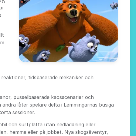
zy,
är
s
lt
em
 reaktioner, tidsbaserade mekaniker och
rbanor, pusselbaserade kaosscenarier och
n andra låter spelare delta i Lemmingarnas busiga
orta sessioner.
il och surfplatta utan nedladdning eller
olan, hemma eller på jobbet. Nya skogsäventyr,