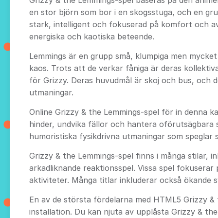
Grizzy & the Lemmings-spel baseras på den anime
en stor björn som bor i en skogsstuga, och en gru
stark, intelligent och fokuserad på komfort och 
energiska och kaotiska beteende.
Lemmings är en grupp små, klumpiga men mycket s
kaos. Trots att de verkar fåniga är deras kollektiv
för Grizzy. Deras huvudmål är skoj och bus, och de
utmaningar.
Online Grizzy & the Lemmings-spel för in denna kao
hinder, undvika fällor och hantera oförutsägbara
humoristiska fysikdrivna utmaningar som speglar 
Grizzy & the Lemmings-spel finns i många stilar, 
arkadliknande reaktionsspel. Vissa spel fokuserar 
aktiviteter. Många titlar inkluderar också ökande
En av de största fördelarna med HTML5 Grizzy & th
installation. Du kan njuta av upplåsta Grizzy & th