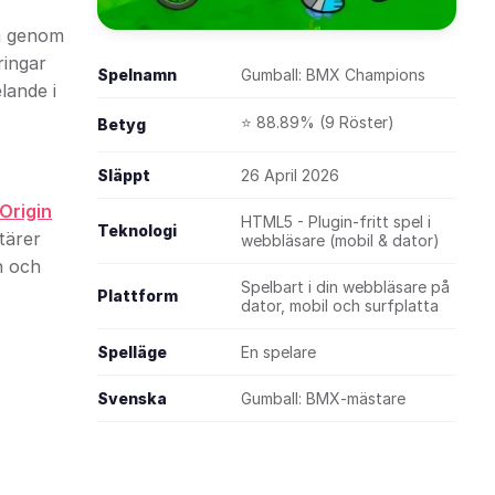
ra genom
ringar
Spelnamn
Gumball: BMX Champions
lande i
⭐ 88.89% (9 Röster)
Betyg
Släppt
26 April 2026
Origin
HTML5 - Plugin-fritt spel i
Teknologi
tärer
webbläsare (mobil & dator)
n och
Spelbart i din webbläsare på
Plattform
dator, mobil och surfplatta
Spelläge
En spelare
Svenska
Gumball: BMX-mästare