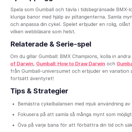
Spela som Gumball och tävla i tidsbegränsade BMX-lo
kluriga banor med hjälp av piltangenterna. Samla myn
och anpassa din cykel. Spelet erbjuder en rolig, olåst
vilken webbläsare som helst.
Relaterade & Serie-spel
Om du gillar Gumball: BMX Champions, kolla in andra
of Darwin
,
Gumball: How to Draw Darwin
och
Gumbal
från Gumball-universumet och erbjuder en variation av
fortsätt äventyret!
Tips & Strategier
Bemästra cykelbalansen med mjuk användning av p
Fokusera på att samla så många mynt som möjligt f
Öva på varje bana för att förbättra din tid och sä