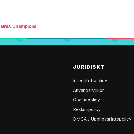
: BMX Champions
G
JURIDISKT
Integritetspolicy
Användarvillkor
Cookiepolicy
Reklampolicy
DMCA / Upphovsrättspolicy