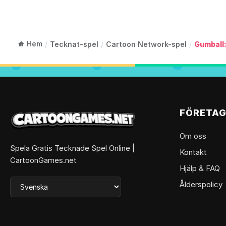
Hem
/
Tecknat-spel
/
Cartoon Network-spel
/
Gumball
FÖRETA
Om oss
Spela Gratis Tecknade Spel Online |
Kontakt
CartoonGames.net
Hjälp & FAQ
Ålderspolicy