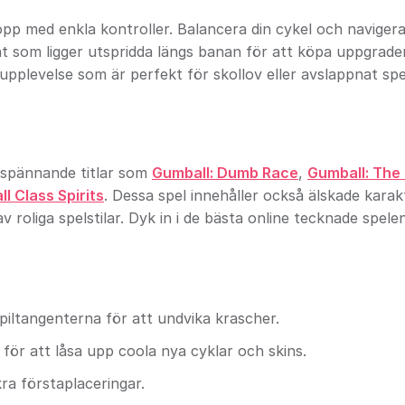
pp med enkla kontroller. Balancera din cykel och navige
t som ligger utspridda längs banan för att köpa uppgrade
 upplevelse som är perfekt för skollov eller avslappnat spe
 spännande titlar som
Gumball: Dumb Race
,
Gumball: The 
l Class Spirits
. Dessa spel innehåller också älskade karak
 roliga spelstilar. Dyk in i de bästa online tecknade spele
iltangenterna för att undvika krascher.
ör att låsa upp coola nya cyklar och skins.
kra förstaplaceringar.