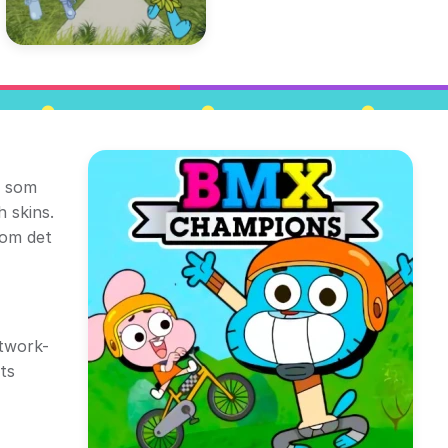
t som
 skins.
 om det
twork-
ts