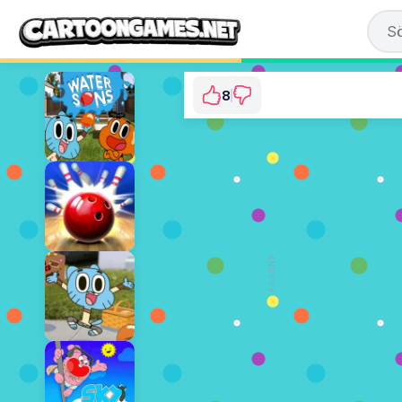
8
Gumball: BMX Cha
⭐ 88.89% (9 Röster)
SPELA NU
ANNONS