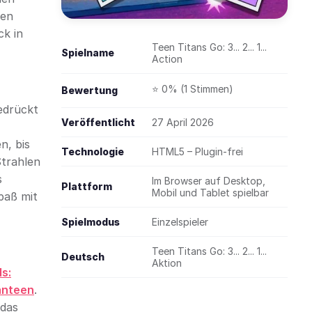
een
ck in
Teen Titans Go: 3... 2... 1...
Spielname
Action
⭐ 0% (1 Stimmen)
Bewertung
edrückt
Veröffentlicht
27 April 2026
n, bis
Technologie
HTML5 – Plugin-frei
Strahlen
s
Im Browser auf Desktop,
Plattform
Mobil und Tablet spielbar
paß mit
Spielmodus
Einzelspieler
Teen Titans Go: 3... 2... 1...
Deutsch
Aktion
s:
anteen
.
 das