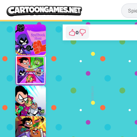
0
Teen Titans Go: 3... 
⭐ 0% (1 Stim
JETZT SP
WERBUNG