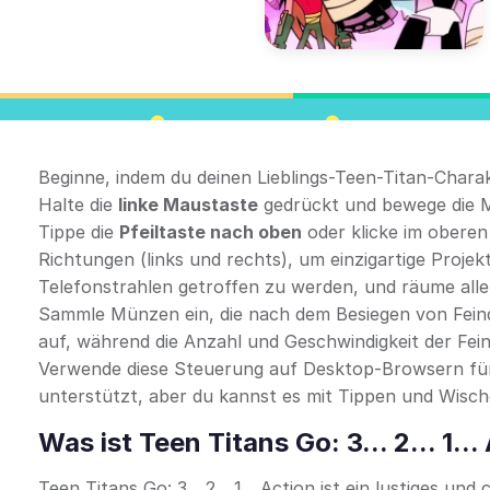
Beginne, indem du deinen Lieblings-Teen-Titan-Charak
Halte die
linke Maustaste
gedrückt und bewege die M
Tippe die
Pfeiltaste nach oben
oder klicke im oberen 
Richtungen (links und rechts), um einzigartige Projek
Telefonstrahlen getroffen zu werden, und räume alle 
Sammle Münzen ein, die nach dem Besiegen von Feind
auf, während die Anzahl und Geschwindigkeit der Fein
Verwende diese Steuerung auf Desktop-Browsern für
unterstützt, aber du kannst es mit Tippen und Wisch
Was ist Teen Titans Go: 3... 2... 1...
Teen Titans Go: 3... 2... 1... Action ist ein lustiges 