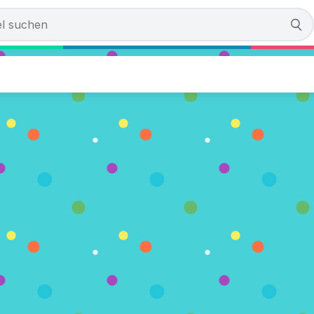
2... 1... Action
men)
IELEN