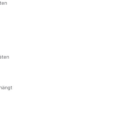
ten
äten
 hängt