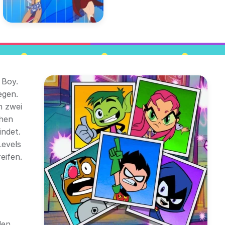
 Boy.
egen.
n zwei
chen
indet.
Levels
eifen.
den