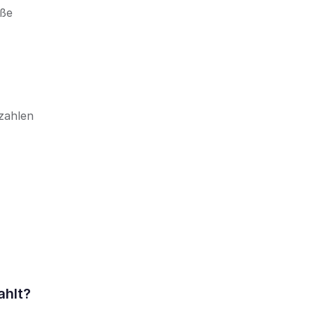
eße
zahlen
ahlt?