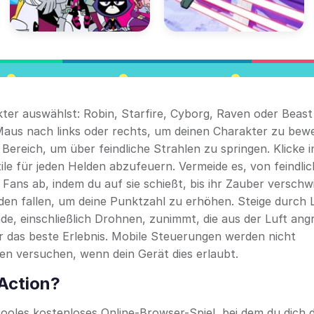
ter auswählst: Robin, Starfire, Cyborg, Raven oder Beast
aus nach links oder rechts, um deinen Charakter zu bew
Bereich, um über feindliche Strahlen zu springen. Klicke i
tile für jeden Helden abzufeuern. Vermeide es, von feindli
Fans ab, indem du auf sie schießt, bis ihr Zauber verschw
en fallen, um deine Punktzahl zu erhöhen. Steige durch 
de, einschließlich Drohnen, zunimmt, die aus der Luft angr
 das beste Erlebnis. Mobile Steuerungen werden nicht
en versuchen, wenn dein Gerät dies erlaubt.
 Action?
und cooles kostenloses Online-Browser-Spiel, bei dem du dich 