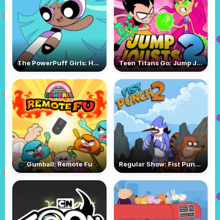
The PowerPuff Girls: Hypno Bliss
Teen Titans Go: Jump Jousts 2
Gumball: Remote Fu
Regular Show: Fist Punch 2