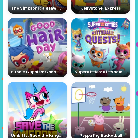
The Simpsons: Jigsaw Puzzle
Jellystone: Express
Bubble Guppies: Good Hair Day
SuperKitties: Kittydale Quests
Unikitty: Save the Kingdom
Peppa Pig Basketball