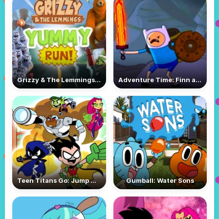
Grizzy & The Lemmings: Yummy Run
Adventure Time: Finn and Bones
Teen Titans Go: Jump City Rescue
Gumball: Water Sons