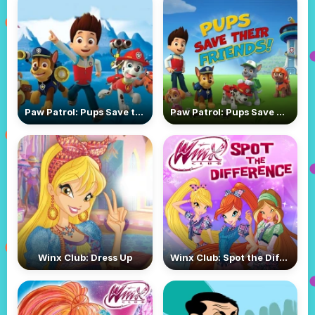
Paw Patrol: Pups Save the Day
Paw Patrol: Pups Save Their Friends
Winx Club: Dress Up
Winx Club: Spot the Difference