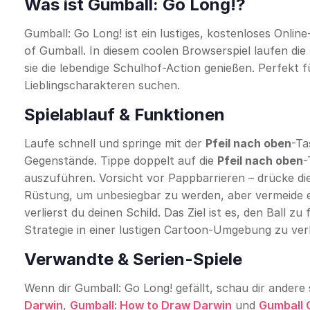
Was ist Gumball: Go Long!?
Gumball: Go Long! ist ein lustiges, kostenloses Onl
of Gumball. In diesem coolen Browserspiel laufen di
sie die lebendige Schulhof-Action genießen. Perfekt fü
Lieblingscharakteren suchen.
Spielablauf & Funktionen
Laufe schnell und springe mit der
Pfeil nach oben
-Ta
Gegenstände. Tippe doppelt auf die
Pfeil nach oben
-
auszuführen. Vorsicht vor Pappbarrieren – drücke di
Rüstung, um unbesiegbar zu werden, aber vermeide 
verlierst du deinen Schild. Das Ziel ist es, den Ball 
Strategie in einer lustigen Cartoon-Umgebung zu ver
Verwandte & Serien-Spiele
Wenn dir Gumball: Go Long! gefällt, schau dir andere
Darwin
,
Gumball: How to Draw Darwin
und
Gumball C