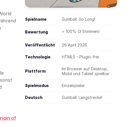
 World
Spielname
Gumball: Go Long!
 während
n
⭐ 100% (3 Stimmen)
Bewertung
Veröffentlicht
26 April 2026
Technologie
HTML5 – Plugin-frei
Im Browser auf Desktop,
Plattform
le
Mobil und Tablet spielbar
 sonst
Spielmodus
Einzelspieler
d
Deutsch
Gumball: Langstrecke!
rigin of
t