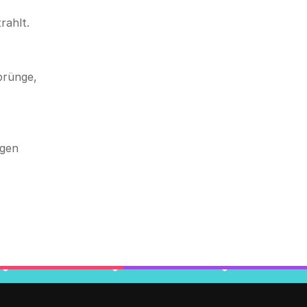
rahlt.
prünge,
ngen