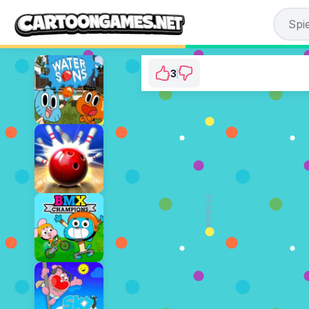
3
Gumball: Go Long
⭐ 100% (3 Stimmen)
JETZT SPIELEN
WERBUNG