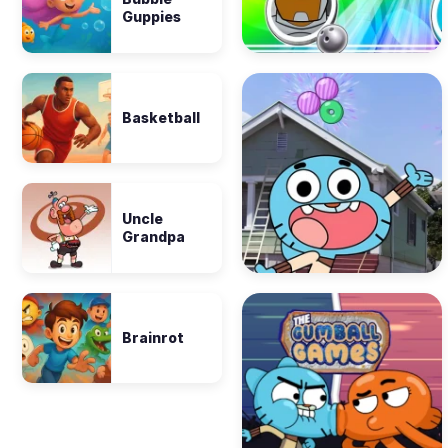
Guppies
Basketball
Uncle
Grandpa
Brainrot