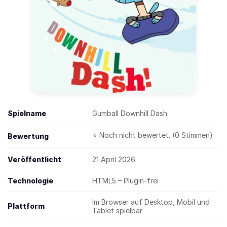
Spielname
Gumball Downhill Dash
⭐ Noch nicht bewertet. (0 Stimmen)
Bewertung
Veröffentlicht
21 April 2026
Technologie
HTML5 – Plugin-frei
Im Browser auf Desktop, Mobil und
Plattform
Tablet spielbar