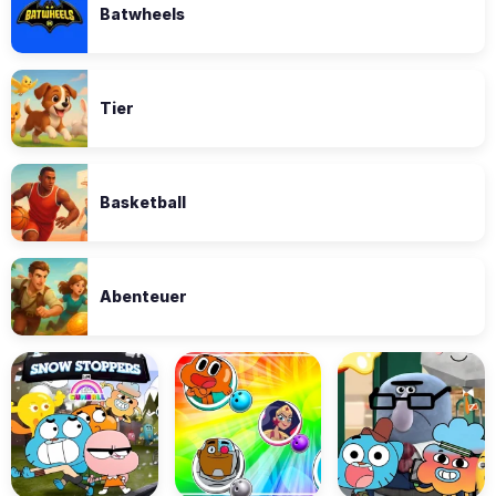
Batwheels
Tier
Basketball
Abenteuer