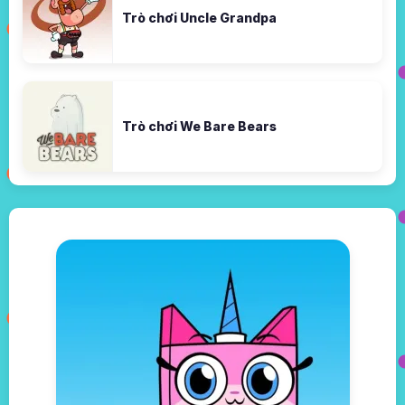
Trò chơi Uncle Grandpa
Trò chơi We Bare Bears