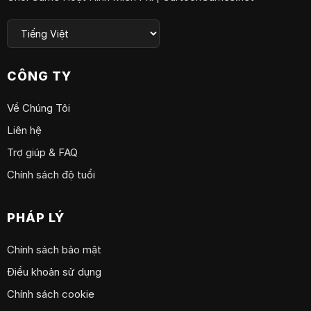
CÔNG TY
Về Chúng Tôi
Liên hệ
Trợ giúp & FAQ
Chính sách độ tuổi
PHÁP LÝ
Chính sách bảo mật
Điều khoản sử dụng
Chính sách cookie