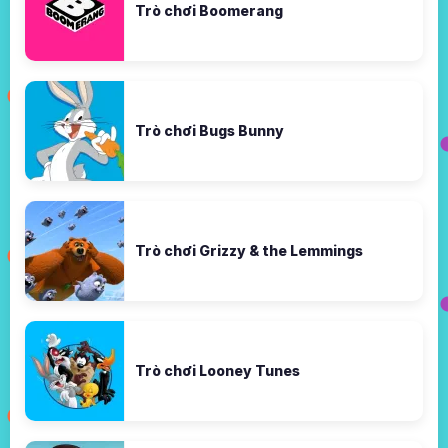
Trò chơi Boomerang
Trò chơi Bugs Bunny
Trò chơi Grizzy & the Lemmings
Trò chơi Looney Tunes