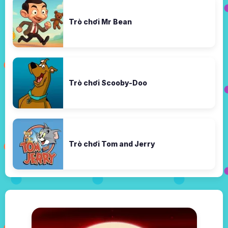
Trò chơi Mr Bean
Trò chơi Scooby-Doo
Trò chơi Tom and Jerry