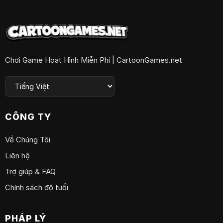
Chơi Game Hoạt Hình Miễn Phí | CartoonGames.net
CÔNG TY
Về Chúng Tôi
Liên hệ
Trợ giúp & FAQ
Chính sách độ tuổi
PHÁP LÝ