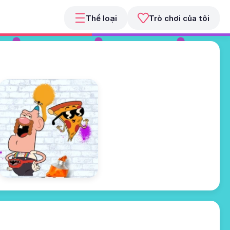
Thể loại
Trò chơi của tôi