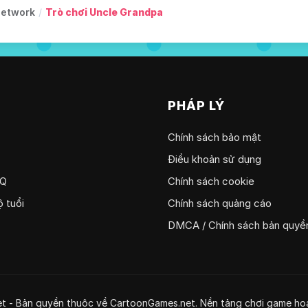
Network
/
Trò chơi Uncle Grandpa
Y
PHÁP LÝ
Chính sách bảo mật
Điều khoản sử dụng
AQ
Chính sách cookie
 tuổi
Chính sách quảng cáo
DMCA / Chính sách bản quyề
 - Bản quyền thuộc về CartoonGames.net. Nền tảng chơi game hoạt