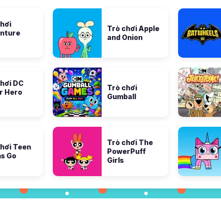
hơi
Trò chơi Apple
nture
and Onion
chơi DC
Trò chơi
r Hero
Gumball
Trò chơi The
chơi Teen
PowerPuff
ns Go
Girls