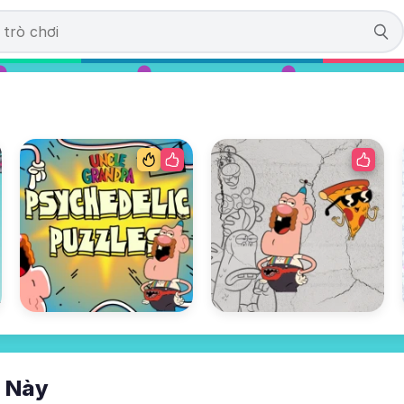
ế Này