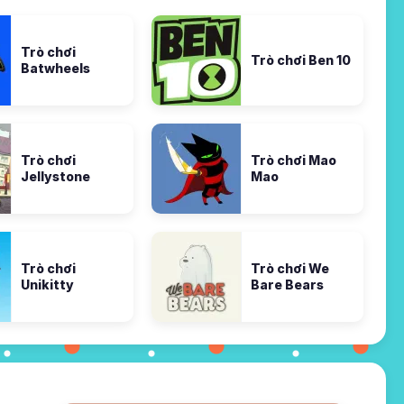
Trò chơi
Trò chơi Ben 10
Batwheels
Trò chơi
Trò chơi Mao
Jellystone
Mao
Trò chơi
Trò chơi We
Unikitty
Bare Bears