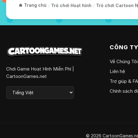
Trang chủ
/
Trò chơi Hoạt hình
/
Trò chơi Cartoon 
CÔNG T
Về Chúng Tôi
Chơi Game Hoạt Hình Miễn Phí |
Liên hệ
CartoonGames.net
Trợ giúp & F
Chính sách độ
© 2026 CartoonGames.net