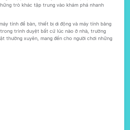
i những trò khác tập trung vào khám phá nhanh
áy tính để bàn, thiết bị di động và máy tính bảng
trong trình duyệt bất cứ lúc nào ở nhà, trường
nhật thường xuyên, mang đến cho người chơi những