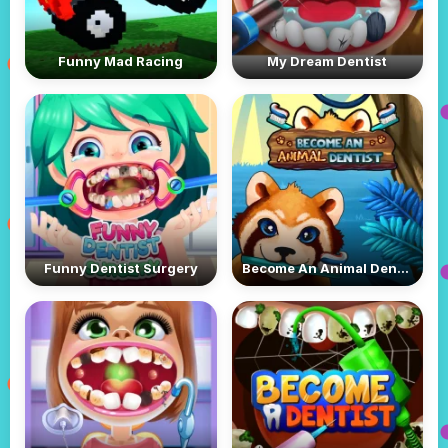
Funny Mad Racing
My Dream Dentist
Funny Dentist Surgery
Become An Animal Dentist