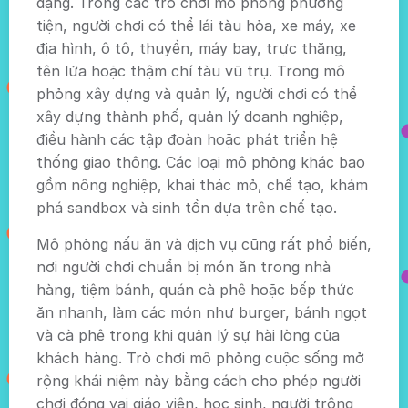
dạng. Trong các trò chơi mô phỏng phương
tiện, người chơi có thể lái tàu hỏa, xe máy, xe
địa hình, ô tô, thuyền, máy bay, trực thăng,
tên lửa hoặc thậm chí tàu vũ trụ. Trong mô
phỏng xây dựng và quản lý, người chơi có thể
xây dựng thành phố, quản lý doanh nghiệp,
điều hành các tập đoàn hoặc phát triển hệ
thống giao thông. Các loại mô phỏng khác bao
gồm nông nghiệp, khai thác mỏ, chế tạo, khám
phá sandbox và sinh tồn dựa trên chế tạo.
Mô phỏng nấu ăn và dịch vụ cũng rất phổ biến,
nơi người chơi chuẩn bị món ăn trong nhà
hàng, tiệm bánh, quán cà phê hoặc bếp thức
ăn nhanh, làm các món như burger, bánh ngọt
và cà phê trong khi quản lý sự hài lòng của
khách hàng. Trò chơi mô phỏng cuộc sống mở
rộng khái niệm này bằng cách cho phép người
chơi đóng vai giáo viên, học sinh, người trông