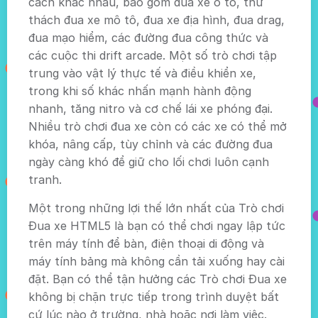
cách khác nhau, bao gồm đua xe ô tô, thử
thách đua xe mô tô, đua xe địa hình, đua drag,
đua mạo hiểm, các đường đua công thức và
các cuộc thi drift arcade. Một số trò chơi tập
trung vào vật lý thực tế và điều khiển xe,
trong khi số khác nhấn mạnh hành động
nhanh, tăng nitro và cơ chế lái xe phóng đại.
Nhiều trò chơi đua xe còn có các xe có thể mở
khóa, nâng cấp, tùy chỉnh và các đường đua
ngày càng khó để giữ cho lối chơi luôn cạnh
tranh.
Một trong những lợi thế lớn nhất của Trò chơi
Đua xe HTML5 là bạn có thể chơi ngay lập tức
trên máy tính để bàn, điện thoại di động và
máy tính bảng mà không cần tải xuống hay cài
đặt. Bạn có thể tận hưởng các Trò chơi Đua xe
không bị chặn trực tiếp trong trình duyệt bất
cứ lúc nào ở trường, nhà hoặc nơi làm việc.