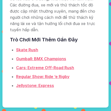
Các đường đua, xe mới và thử thách tốc độ
được cập nhật thường xuyên, mang đến cho
người chơi những cách mới để thử thách kỹ
năng lái xe và tận hưởng lối chơi đua xe trực
tuyến hấp dẫn.
Trò Chơi Mới Thêm Gần Đây
Skate Rush
Gumball: BMX Champions
Cars: Extreme Off-Road Rush
Regular Show: Ride ‘e Rigby
Jellystone: Express