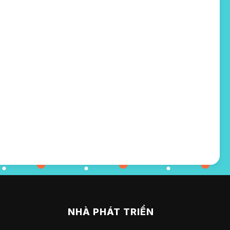
NHÀ PHÁT TRIỂN