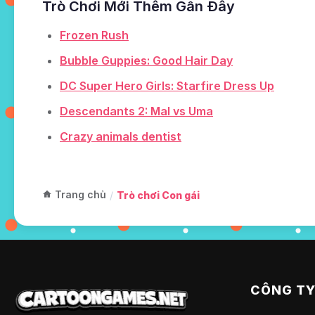
Trò Chơi Mới Thêm Gần Đây
Frozen Rush
Bubble Guppies: Good Hair Day
DC Super Hero Girls: Starfire Dress Up
Descendants 2: Mal vs Uma
Crazy animals dentist
Trang chủ
/
Trò chơi Con gái
CÔNG T