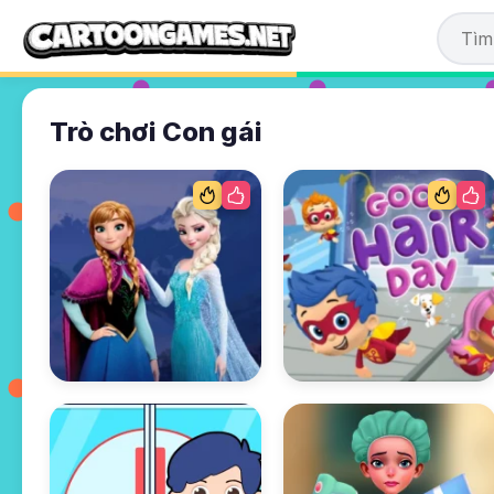
Trò chơi Con gái