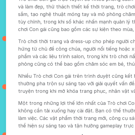
và làm đẹp, thử thách thiết kế thời trang, trò chơ
sắm, tạo nghệ thuật móng tay và mô phỏng chăm s
tùy chỉnh, trong khi số khác nhấn mạnh quản lý t
chơi Con gái cũng bao gồm các sự kiện theo mùa,
Trò chơi thời trang và dress-up cho phép người c
hứng từ chủ đề công chúa, người nổi tiếng hoặc xu
phẩm và các liệu trình salon, trong khi trò chơi
phỏng cũng có thể bao gồm chăm sóc em bé, thú c
Nhiều Trò chơi Con gái trên trình duyệt cũng kết 
thường pha trộn sự sáng tạo với giải quyết vấn đề
truyện trong khi mở khóa trang phục, nhân vật và
Một trong những lợi thế lớn nhất của Trò chơi Co
không cần tải xuống hay cài đặt. Bạn có thể thưởn
làm việc. Các vật phẩm thời trang mới, công cụ 
thể hiện sự sáng tạo và tận hưởng gameplay trực