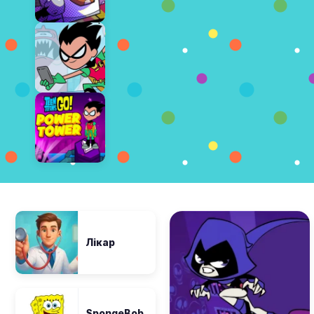
Лікар
SpongeBob