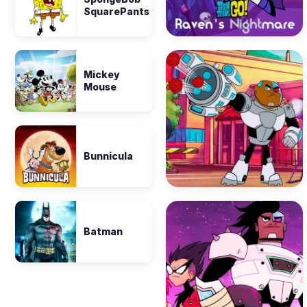
SquarePants
Mickey
Mouse
Bunnicula
Batman