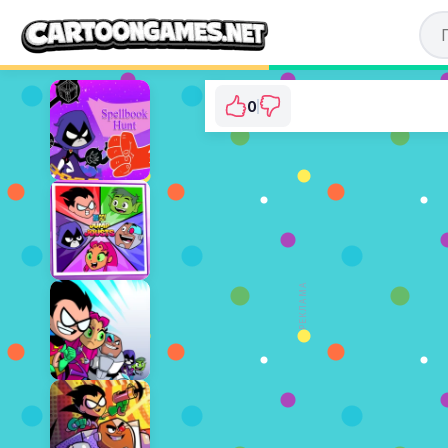
0
Teen Titans Go: 3... 
⭐ 0% (1 Голо
ГРАТИ З
РЕКЛАМА