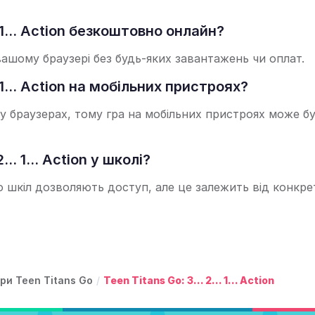
. 1... Action безкоштовно онлайн?
вашому браузері без будь-яких завантажень чи оплат.
 1... Action на мобільних пристроях?
 браузерах, тому гра на мобільних пристроях може б
.. 1... Action у школі?
то шкіл дозволяють доступ, але це залежить від конкр
гри Teen Titans Go
/
Teen Titans Go: 3... 2... 1... Action