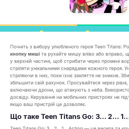
Почніть з вибору улюбленого героя Teen Titans: Р
кнопку миші
та рухайте мишу вліво або вправо, 
у верхній частині, щоб стрибати через промені вор
стріляти унікальними снарядами кожного героя. Ун
стріляючи в них, поки їхнє закляття не зникне. З
збільшити свій рахунок. Просувайтеся через рівні,
включаючи дрони, що атакують з неба. Використо
досвіду. Керування на мобільних пристроях не пі
якщо ваш пристрій це дозволяє.
Що таке Teen Titans Go: 3... 2... 1.
Teen Titans Go: 3... 2... 1... Action — це весела т