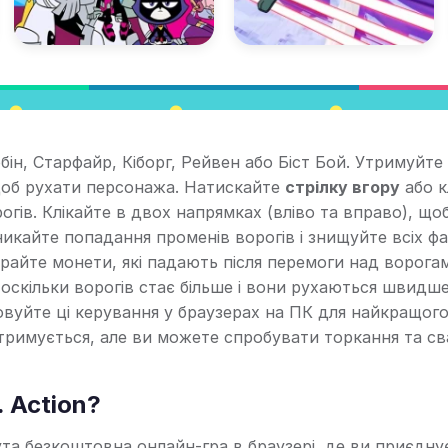
обін, Старфайр, Кіборг, Рейвен або Біст Бой. Утримуйте
щоб рухати персонажа. Натискайте
стрілку вгору
або к
огів. Клікайте в двох напрямках (вліво та вправо), що
икайте попадання променів ворогів і знищуйте всіх фа
бирайте монети, які падають після перемоги над ворога
 оскільки ворогів стає більше і вони рухаються швидше
вуйте ці керування у браузерах на ПК для найкращог
дтримується, але ви можете спробувати торкання та св
.. Action?
а крута безкоштовна онлайн-гра в браузері, де ви приєдн