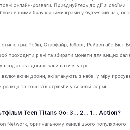
штовні онлайн-розваги. Приєднуйтесь до дії зі своїми
локованими браузерними іграми у будь-який час, ос
стилю гри: Робін, Старфайр, Кіборг, Рейвен або Біст Б
щоб проходити рівні та збирати монети для вищих балі
ушкоджень і довше залишатися у грі.
 включаючи дрони, які атакують з неба, у міру просув
еакції та точність стрільби у веселій формі.
льм Teen Titans Go: 3... 2... 1... Action?
oon Network, оригінальному каналі цього популярного