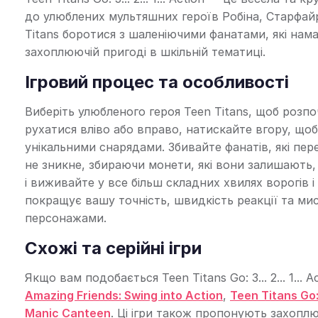
до улюблених мультяшних героїв Робіна, Старфайр,
Titans боротися з шаленіючими фанатами, які нам
захоплюючій пригоді в шкільній тематиці.
Ігровий процес та особливості
Виберіть улюбленого героя Teen Titans, щоб розп
рухатися вліво або вправо, натискайте вгору, щоб
унікальними снарядами. Збивайте фанатів, які пер
не зникне, збираючи монети, які вони залишають,
і виживайте у все більш складних хвилях ворогів і
покращує вашу точність, швидкість реакції та м
персонажами.
Схожі та серійні ігри
Якщо вам подобається Teen Titans Go: 3... 2... 1... 
Amazing Friends: Swing into Action
,
Teen Titans Go:
Manic Canteen
. Ці ігри також пропонують захоп