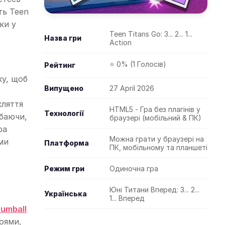
ть Teen
ки у
Teen Titans Go: 3... 2... 1...
Назва гри
Action
⭐ 0% (1 Голосів)
Рейтинг
ку, щоб
Випущено
27 April 2026
кляття
HTML5 - Гра без плагінів у
Технології
ибаючи,
браузері (мобільний & ПК)
ра
Можна грати у браузері на
ми
Платформа
ПК, мобільному та планшеті
Режим гри
Одиночна гра
Юні Титани Вперед: 3... 2...
Українська
1... Вперед
umball
оями,