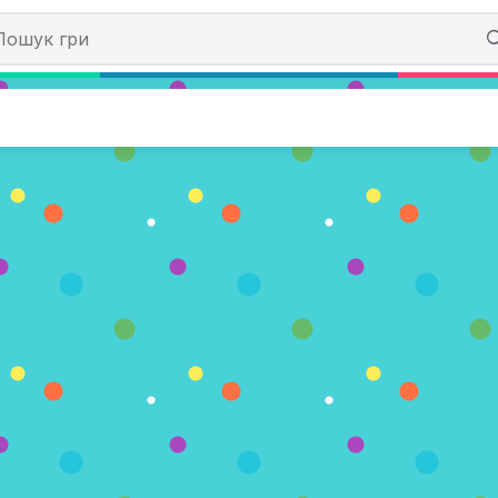
2... 1... Action
сів)
АРАЗ