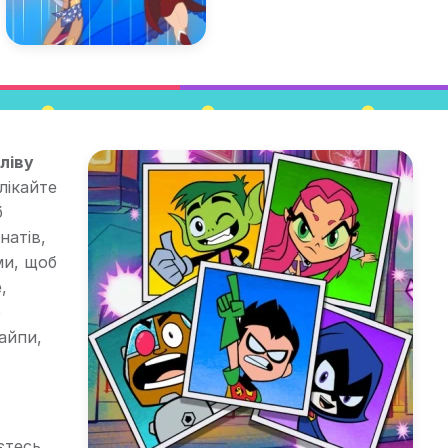
ліву
лікайте
б
натів,
ми, щоб
,
о
айпи,
уєтесь