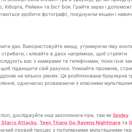
 Кіборга, Рейвен та Біст Боя. Грайте зараз і допоможі
агаються зробити фотографії, поєднуючи екшен і навич
очати дію. Використовуйте мишу, утримуючи ліву кноп
 стрибати, і клікайте в двох напрямках, щоб стріляти
еслідують вас з камерами та телефонами, поки їхнє за
 щоб підвищити свій рахунок. Уникайте променів, стр
 дронів на кількох рівнях. Ця розблокована браузерна г
ислення, одночасно розважаючи з класними мультяшни
Action, досліджуйте інші захоплюючі ігри, такі як
Spidey
 Starro Attacks
,
Teen Titans Go: Ravens Nightmare
та
G
люючий ігровий процес з популярними мультяшними гер