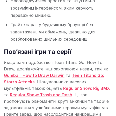
Насолоджуйтеся простим та інтуїтивно
зрозумілим інтерфейсом, яким керують
переважно мишею.
Грайте зараз у будь-якому браузері без
завантажень чи обмежень, ідеально для
розблокованих шкільних середовищ.
Пов’язані ігри та серії
Якщо вам подобається Teen Titans Go: How To
Draw, досліджуйте інші захоплюючі назви, такі як
Gumball: How to Draw Darwin
та
Teen Titans Go:
Starro Attacks
. Шанувальники веселих
мультфільмів також оцінять
Regular Show: Rig BMX
та
Regular Show: Trash and Dash
. Ці ігри
пропонують різноманітні круті виклики та творче
задоволення з улюбленими героями мультфільмів.
Грайте зараз, щоб насолодитися найкращими