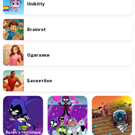
Unikitty
Brainrot
Одягалки
Баскетбол