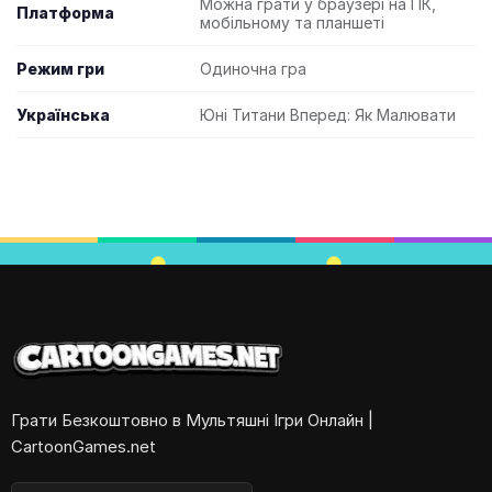
Можна грати у браузері на ПК,
Платформа
мобільному та планшеті
Режим гри
Одиночна гра
Українська
Юні Титани Вперед: Як Малювати
Грати Безкоштовно в Мультяшні Ігри Онлайн |
CartoonGames.net