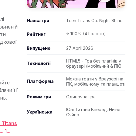
лі
Назва гри
Teen Titans Go: Night Shine
повненій
⭐ 100% (4 Голосів)
ати
Рейтинг
адкової
Випущено
27 April 2026
HTML5 - Гра без плагінів у
Технології
браузері (мобільний & ПК)
Можна грати у браузері на
Платформа
айте
ПК, мобільному та планшеті
лячи її
Режим гри
Одиночна гра
нь.
Юні Титани Вперед: Нічне
Українська
Сяйво
 Titans
. 1...