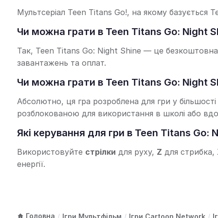
Мультсеріал Teen Titans Go!, на якому базується T
Чи можна грати в Teen Titans Go: Night 
Так, Teen Titans Go: Night Shine — це безкоштовн
завантажень та оплат.
Чи можна грати в Teen Titans Go: Night 
Абсолютно, ця гра розроблена для гри у більшості
розблокованою для використання в школі або вдо
Які керування для гри в Teen Titans Go: N
Використовуйте
стрілки
для руху,
Z
для стрибка,
енергії.
Головна
/
Ігри Мультфільм
/
Ігри Cartoon Network
/
І