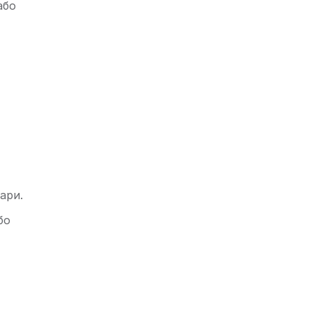
або
ари.
бо