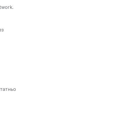
twork.
ез
статньо