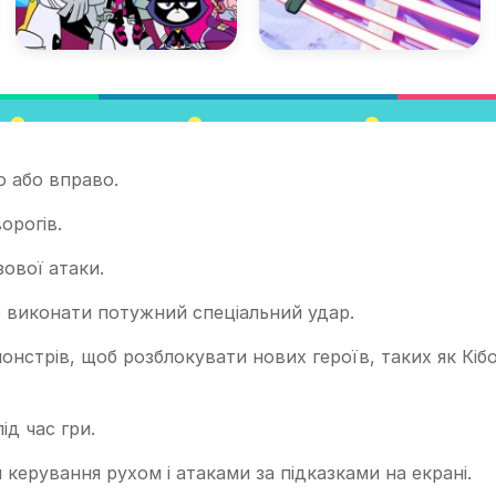
о або вправо.
орогів.
ової атаки.
б виконати потужний спеціальний удар.
нстрів, щоб розблокувати нових героїв, таких як Кібо
ід час гри.
 керування рухом і атаками за підказками на екрані.