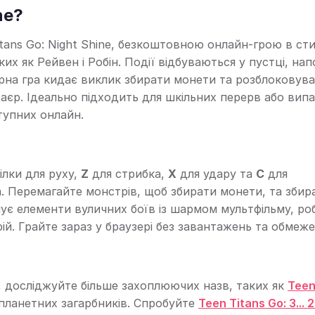
ne?
ans Go: Night Shine, безкоштовною онлайн-грою в сти
ких як Рейвен і Робін. Події відбуваються у пустці, на
рна гра кидає виклик збирати монети та розблоковув
фаєр. Ідеально підходить для шкільних перерв або вип
ступних онлайн.
ілки для руху,
Z
для стрибка,
X
для удару та
C
для
а. Перемагайте монстрів, щоб збирати монети, та збир
днує елементи вуличних боїв із шармом мультфільму, роб
й. Грайте зараз у браузері без завантажень та обмеже
e, досліджуйте більше захоплюючих назв, таких як
Teen
ланетних загарбників. Спробуйте
Teen Titans Go: 3... 2..