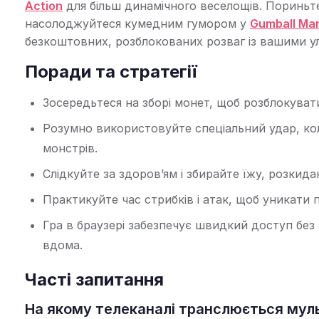
Action
для більш динамічного веселощів. Пориньт
насолоджуйтеся кумедним гумором у
Gumball Ma
безкоштовних, розблокованих розваг із вашими у
Поради та стратегії
Зосередьтеся на зборі монет, щоб розблокувати 
Розумно використовуйте спеціальний удар, кол
монстрів.
Слідкуйте за здоров’ям і збирайте їжу, розкид
Практикуйте час стрибків і атак, щоб уникат
Гра в браузері забезпечує швидкий доступ без 
вдома.
Часті запитання
На якому телеканалі транслюється мульт