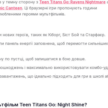
е у темну сторону з
Teen Titans Go: Ravens Nightmare
nic Canteen
. Ці браузерні ігри пропонують години
любленими героями мультфільмів.
нових героїв, таких як Кіборг, Біст Бой та Старфаєр.
и панель енергії заповнена, щоб перемогти сильніших
ану по пустці, щоб залишатися в бою довше.
и пошкоджень і максимально використовувати комбо-уд
завантажень, що ідеально підходить для гри в школі а
фільм Teen Titans Go: Night Shine?