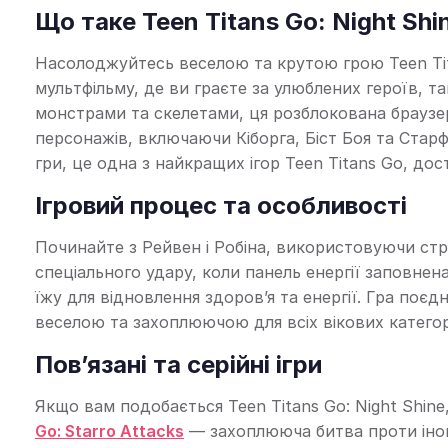
Що таке Teen Titans Go: Night Shi
Насолоджуйтесь веселою та крутою грою Teen Tit
мультфільму, де ви граєте за улюблених героїв, та
монстрами та скелетами, ця розблокована браузе
персонажів, включаючи Кіборга, Біст Боя та Стар
гри, це одна з найкращих ігор Teen Titans Go, до
Ігровий процес та особливості
Починайте з Рейвен і Робіна, використовуючи стр
спеціального удару, коли панель енергії заповнен
їжу для відновлення здоров’я та енергії. Гра поє
веселою та захоплюючою для всіх вікових категорі
Пов’язані та серійні ігри
Якщо вам подобається Teen Titans Go: Night Shin
Go: Starro Attacks
— захоплююча битва проти іноп