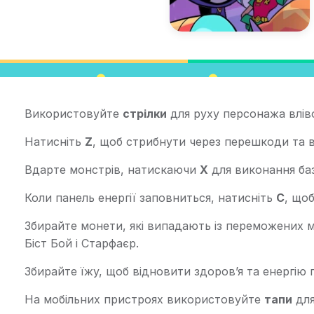
Використовуйте
стрілки
для руху персонажа влів
Натисніть
Z
, щоб стрибнути через перешкоди та в
Вдарте монстрів, натискаючи
X
для виконання баз
Коли панель енергії заповниться, натисніть
C
, що
Збирайте монети, які випадають із переможених мо
Біст Бой і Старфаєр.
Збирайте їжу, щоб відновити здоров’я та енергію п
На мобільних пристроях використовуйте
тапи
для