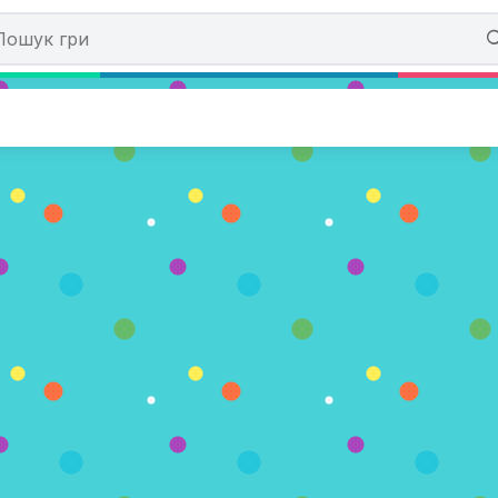
ht Shine
)
З