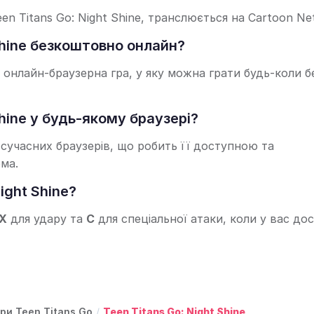
een Titans Go: Night Shine, транслюється на Cartoon Ne
Shine безкоштовно онлайн?
а онлайн-браузерна гра, у яку можна грати будь-коли б
Shine у будь-якому браузері?
 сучасних браузерів, що робить її доступною та
ма.
ight Shine?
X
для удару та
C
для спеціальної атаки, коли у вас до
гри Teen Titans Go
/
Teen Titans Go: Night Shine