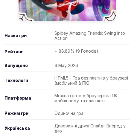
Spidey Amazing Friends: Swing into
Назва гри
Action
⭐ 88.89% (9 Голосів)
Рейтинг
Випущено
4 May 2026
HTML5 - Гра без плагінів у браузері
Технології
(мобільний & ПК)
Можна грати у браузері на ПК,
Платформа
мобільному та планшеті
Режим гри
Одиночна гра
Дивовижні друзі Спайді: Вперед у
Українська
дію