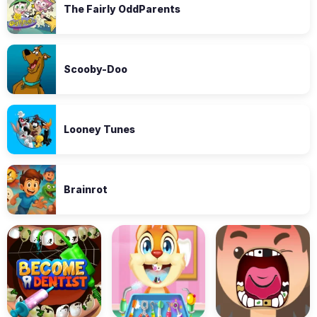
The Fairly OddParents
Scooby-Doo
Looney Tunes
Brainrot