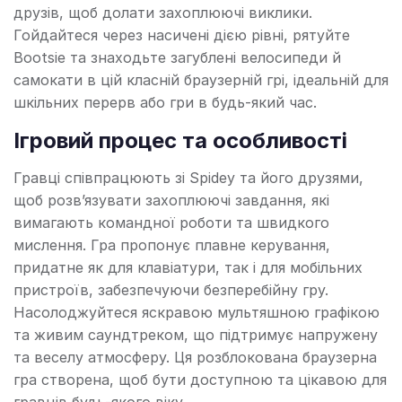
друзів, щоб долати захоплюючі виклики.
Гойдайтеся через насичені дією рівні, рятуйте
Bootsie та знаходьте загублені велосипеди й
самокати в цій класній браузерній грі, ідеальній для
шкільних перерв або гри в будь-який час.
Ігровий процес та особливості
Гравці співпрацюють зі Spidey та його друзями,
щоб розв’язувати захоплюючі завдання, які
вимагають командної роботи та швидкого
мислення. Гра пропонує плавне керування,
придатне як для клавіатури, так і для мобільних
пристроїв, забезпечуючи безперебійну гру.
Насолоджуйтеся яскравою мультяшною графікою
та живим саундтреком, що підтримує напружену
та веселу атмосферу. Ця розблокована браузерна
гра створена, щоб бути доступною та цікавою для