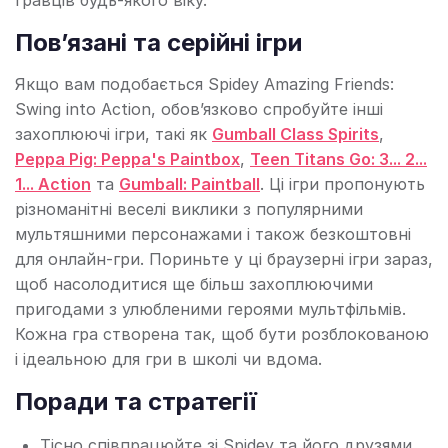
гравців будь-якого віку.
Пов’язані та серійні ігри
Якщо вам подобається Spidey Amazing Friends:
Swing into Action, обов’язково спробуйте інші
захоплюючі ігри, такі як
Gumball Class Spirits
,
Peppa Pig: Peppa's Paintbox
,
Teen Titans Go: 3... 2...
1... Action
та
Gumball: Paintball
. Ці ігри пропонують
різноманітні веселі виклики з популярними
мультяшними персонажами і також безкоштовні
для онлайн-гри. Пориньте у ці браузерні ігри зараз,
щоб насолодитися ще більш захоплюючими
пригодами з улюбленими героями мультфільмів.
Кожна гра створена так, щоб бути розблокованою
і ідеальною для гри в школі чи вдома.
Поради та стратегії
Тісно співпрацюйте зі Spidey та його друзями,