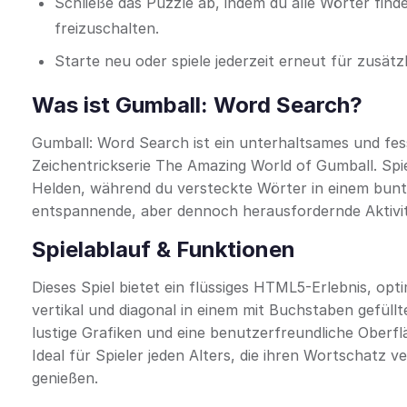
Schließe das Puzzle ab, indem du alle Wörter fin
freizuschalten.
Starte neu oder spiele jederzeit erneut für zusät
Was ist Gumball: Word Search?
Gumball: Word Search ist ein unterhaltsames und fes
Zeichentrickserie The Amazing World of Gumball. Spi
Helden, während du versteckte Wörter in einem bunte
entspannende, aber dennoch herausfordernde Aktivitä
Spielablauf & Funktionen
Dieses Spiel bietet ein flüssiges HTML5-Erlebnis, opt
vertikal und diagonal in einem mit Buchstaben gefüll
lustige Grafiken und eine benutzerfreundliche Oberfl
Ideal für Spieler jeden Alters, die ihren Wortschat
genießen.