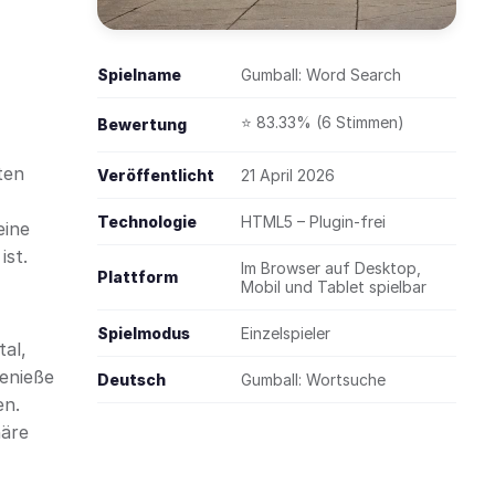
Spielname
Gumball: Word Search
⭐ 83.33% (6 Stimmen)
Bewertung
ten
Veröffentlicht
21 April 2026
Technologie
HTML5 – Plugin-frei
eine
ist.
Im Browser auf Desktop,
Plattform
Mobil und Tablet spielbar
Spielmodus
Einzelspieler
tal,
Genieße
Deutsch
Gumball: Wortsuche
en.
häre