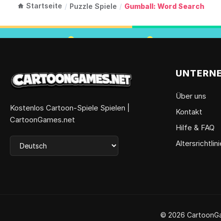
Startseite
/
Puzzle Spiele
/
Gumball: Word Search
UNTERN
Über uns
Kostenlos Cartoon-Spiele Spielen |
Kontakt
CartoonGames.net
Hilfe & FAQ
Altersrichtlini
© 2026 CartoonGam