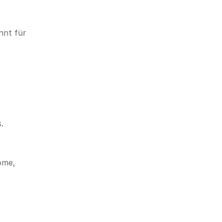
nnt für
.
ome,