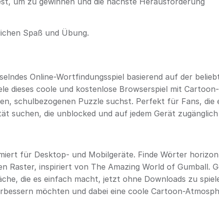
dest, um zu gewinnen und die nächste Herausforderung
zlichen Spaß und Übung.
selndes Online-Wortfindungsspiel basierend auf der belieb
ele dieses coole und kostenlose Browserspiel mit Cartoon-
n, schulbezogenen Puzzle suchst. Perfekt für Fans, die 
t suchen, die unblocked und auf jedem Gerät zugänglich 
imiert für Desktop- und Mobilgeräte. Finde Wörter horizon
ten Raster, inspiriert von The Amazing World of Gumball. 
äche, die es einfach macht, jetzt ohne Downloads zu spiel
z verbessern möchten und dabei eine coole Cartoon-Atmosp