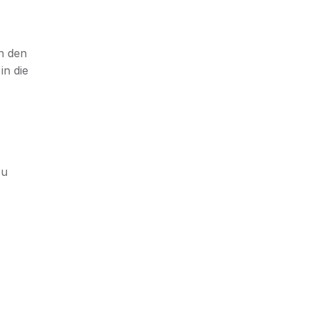
rn den
in die
zu