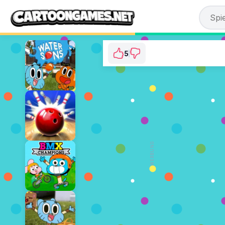
5
Gumball: Word Sea
⭐ 83.33% (6 Stimmen)
JETZT SPIELEN
WERBUNG