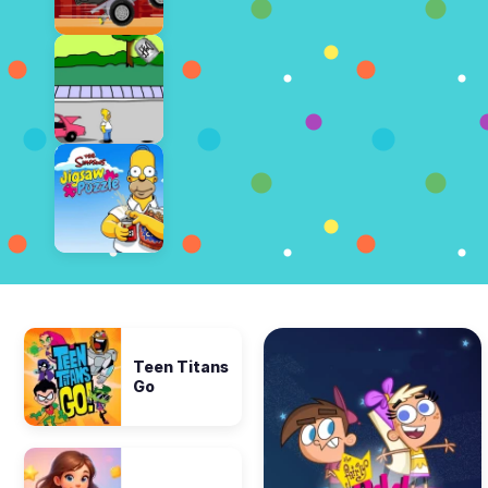
Teen Titans
Go