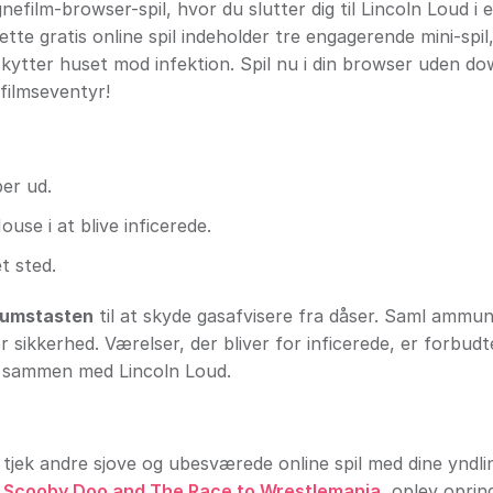
film-browser-spil, hvor du slutter dig til Lincoln Loud i 
e gratis online spil indeholder tre engagerende mini-spil,
kytter huset mod infektion. Spil nu i din browser uden d
filmseventyr!
ber ud.
use i at blive inficerede.
t sted.
rumstasten
til at skyde gasafvisere fra dåser. Saml ammun
sikkerhed. Værelser, der bliver for inficerede, er forbudt
t sammen med Lincoln Loud.
tjek andre sjove og ubesværede online spil med dine yndli
 Scooby Doo and The Race to Wrestlemania
, oplev oprin