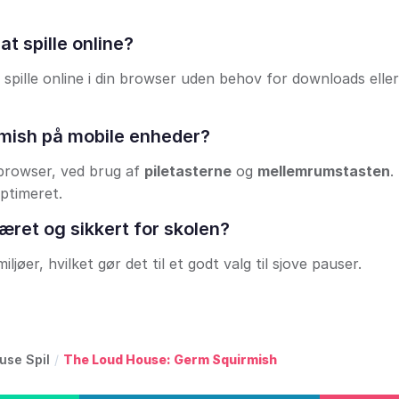
t spille online?
spille online i din browser uden behov for downloads eller
rmish på mobile enheder?
n browser, ved brug af
piletasterne
og
mellemrumstasten
.
optimeret.
ret og sikkert for skolen?
iljøer, hvilket gør det til et godt valg til sjove pauser.
use Spil
/
The Loud House: Germ Squirmish