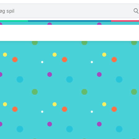
rm Squirmish
mmer)
NU