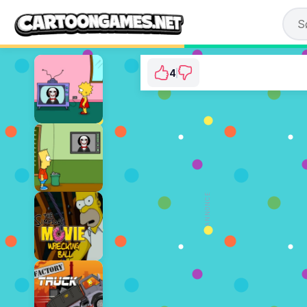
4
The Loud House: Ge
⭐ 80% (5 Ste
SPIL 
ANNONCE