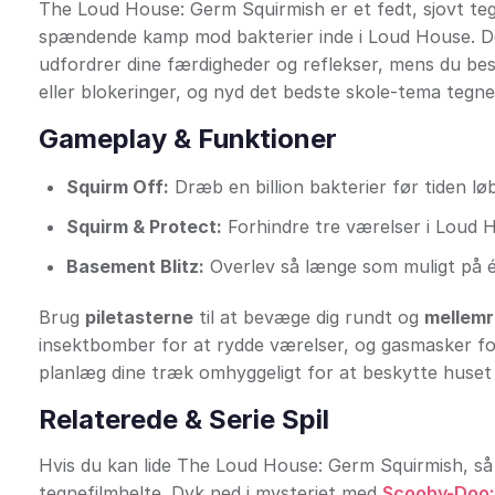
The Loud House: Germ Squirmish er et fedt, sjovt tegne
spændende kamp mod bakterier inde i Loud House. Dett
udfordrer dine færdigheder og reflekser, mens du bes
eller blokeringer, og nyd det bedste skole-tema tegne
Gameplay & Funktioner
Squirm Off:
Dræb en billion bakterier før tiden lø
Squirm & Protect:
Forhindre tre værelser i Loud Ho
Basement Blitz:
Overlev så længe som muligt på é
Brug
piletasterne
til at bevæge dig rundt og
mellem
insektbomber for at rydde værelser, og gasmasker for 
planlæg dine træk omhyggeligt for at beskytte huse
Relaterede & Serie Spil
Hvis du kan lide The Loud House: Germ Squirmish, så 
tegnefilmhelte. Dyk ned i mysteriet med
Scooby-Doo: