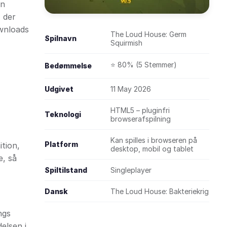
en
 der
ownloads
The Loud House: Germ
Spilnavn
Squirmish
⭐ 80% (5 Stemmer)
Bedømmelse
Udgivet
11 May 2026
HTML5 – pluginfri
Teknologi
browserafspilning
Kan spilles i browseren på
Platform
ition,
desktop, mobil og tablet
e, så
Spiltilstand
Singleplayer
Dansk
The Loud House: Bakteriekrig
ngs
delsen i