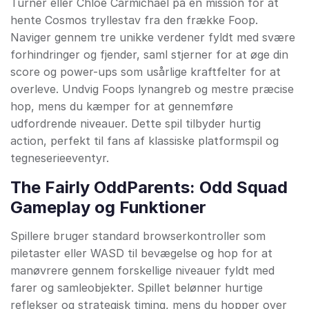
Turner eller Chloe Carmichael på en mission for at
hente Cosmos tryllestav fra den frække Foop.
Naviger gennem tre unikke verdener fyldt med svære
forhindringer og fjender, saml stjerner for at øge din
score og power-ups som usårlige kraftfelter for at
overleve. Undvig Foops lynangreb og mestre præcise
hop, mens du kæmper for at gennemføre
udfordrende niveauer. Dette spil tilbyder hurtig
action, perfekt til fans af klassiske platformspil og
tegneserieeventyr.
The Fairly OddParents: Odd Squad
Gameplay og Funktioner
Spillere bruger standard browserkontroller som
piletaster eller WASD til bevægelse og hop for at
manøvrere gennem forskellige niveauer fyldt med
farer og samleobjekter. Spillet belønner hurtige
reflekser og strategisk timing, mens du hopper over