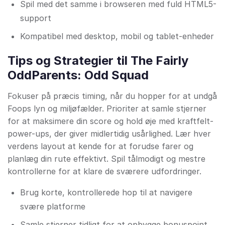
Spil med det samme i browseren med fuld HTML5-
support
Kompatibel med desktop, mobil og tablet-enheder
Tips og Strategier til The Fairly
OddParents: Odd Squad
Fokuser på præcis timing, når du hopper for at undgå
Foops lyn og miljøfælder. Prioriter at samle stjerner
for at maksimere din score og hold øje med kraftfelt-
power-ups, der giver midlertidig usårlighed. Lær hver
verdens layout at kende for at forudse farer og
planlæg din rute effektivt. Spil tålmodigt og mestre
kontrollerne for at klare de sværere udfordringer.
Brug korte, kontrollerede hop til at navigere
svære platforme
Samle stjerner tidligt for at opbygge bonuspoint