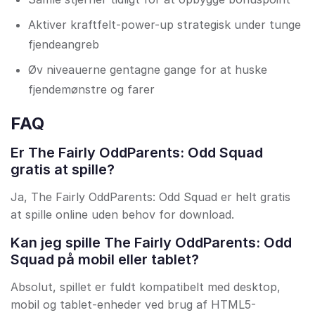
Aktiver kraftfelt-power-up strategisk under tunge
fjendeangreb
Øv niveauerne gentagne gange for at huske
fjendemønstre og farer
FAQ
Er The Fairly OddParents: Odd Squad
gratis at spille?
Ja, The Fairly OddParents: Odd Squad er helt gratis
at spille online uden behov for download.
Kan jeg spille The Fairly OddParents: Odd
Squad på mobil eller tablet?
Absolut, spillet er fuldt kompatibelt med desktop,
mobil og tablet-enheder ved brug af HTML5-