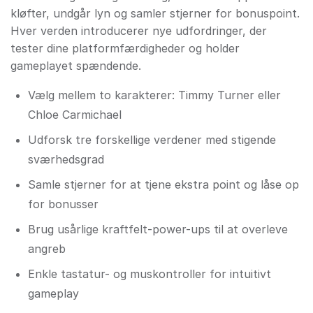
kløfter, undgår lyn og samler stjerner for bonuspoint.
Hver verden introducerer nye udfordringer, der
tester dine platformfærdigheder og holder
gameplayet spændende.
Vælg mellem to karakterer: Timmy Turner eller
Chloe Carmichael
Udforsk tre forskellige verdener med stigende
sværhedsgrad
Samle stjerner for at tjene ekstra point og låse op
for bonusser
Brug usårlige kraftfelt-power-ups til at overleve
angreb
Enkle tastatur- og muskontroller for intuitivt
gameplay