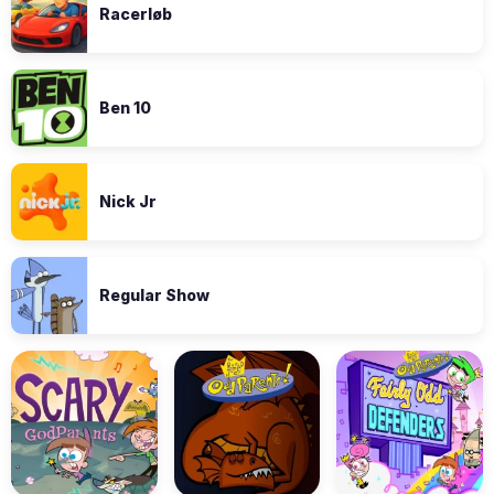
Racerløb
Ben 10
Nick Jr
Regular Show