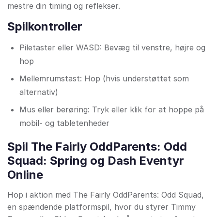
mestre din timing og reflekser.
Spilkontroller
Piletaster eller WASD: Bevæg til venstre, højre og
hop
Mellemrumstast: Hop (hvis understøttet som
alternativ)
Mus eller berøring: Tryk eller klik for at hoppe på
mobil- og tabletenheder
Spil The Fairly OddParents: Odd
Squad: Spring og Dash Eventyr
Online
Hop i aktion med The Fairly OddParents: Odd Squad,
en spændende platformspil, hvor du styrer Timmy