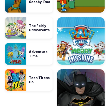
Scooby-Doo
The Fairly
OddParents
Adventure
Time
Teen Titans
Go