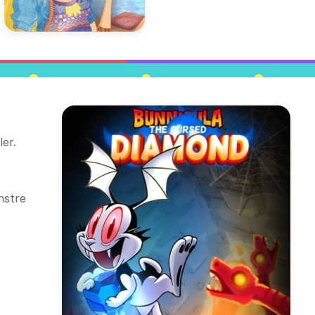
ler.
nstre