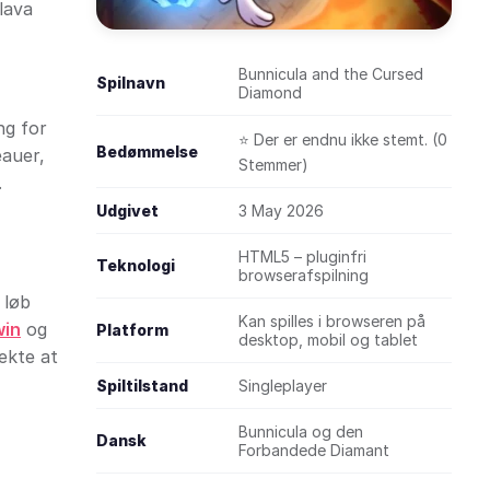
lava
Bunnicula and the Cursed
Spilnavn
Diamond
ng for
⭐ Der er endnu ikke stemt. (0
Bedømmelse
eauer,
Stemmer)
.
Udgivet
3 May 2026
HTML5 – pluginfri
Teknologi
browserafspilning
 løb
Kan spilles i browseren på
win
og
Platform
desktop, mobil og tablet
ekte at
Spiltilstand
Singleplayer
Bunnicula og den
Dansk
Forbandede Diamant