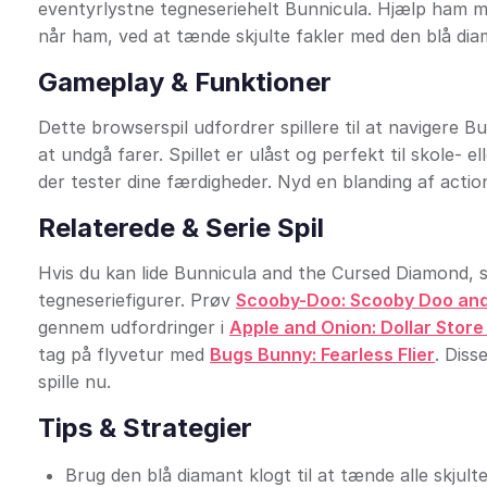
eventyrlystne tegneseriehelt Bunnicula. Hjælp ham med
når ham, ved at tænde skjulte fakler med den blå dia
Gameplay & Funktioner
Dette browserspil udfordrer spillere til at navigere 
at undgå farer. Spillet er ulåst og perfekt til skole-
der tester dine færdigheder. Nyd en blanding af actio
Relaterede & Serie Spil
Hvis du kan lide Bunnicula and the Cursed Diamond, så
tegneseriefigurer. Prøv
Scooby-Doo: Scooby Doo and
gennem udfordringer i
Apple and Onion: Dollar Stor
tag på flyvetur med
Bugs Bunny: Fearless Flier
. Diss
spille nu.
Tips & Strategier
Brug den blå diamant klogt til at tænde alle skjulte