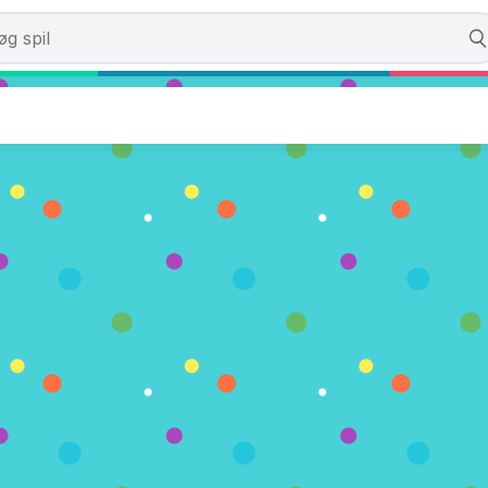
Cursed Diamond
emt. (0 Stemmer)
NU