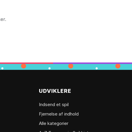
er.
UDVIKLERE
Indsend et spil
Fjernelse af indhold
Alle kategorier