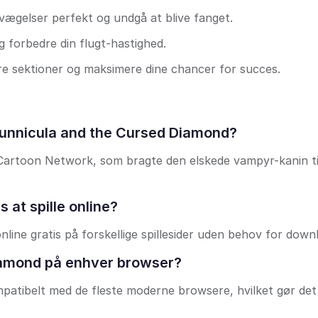
evægelser perfekt og undgå at blive fanget.
g forbedre din flugt-hastighed.
re sektioner og maksimere dine chancer for succes.
Bunnicula and the Cursed Diamond?
 Cartoon Network, som bragte den elskede vampyr-kanin til
 at spille online?
line gratis på forskellige spillesider uden behov for down
Diamond på enhver browser?
ompatibelt med de fleste moderne browsere, hvilket gør de