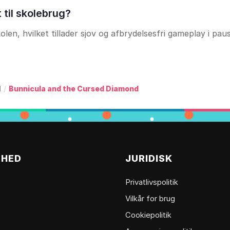
 til skolebrug?
olen, hvilket tillader sjov og afbrydelsesfri gameplay i paus
l
/
Bunnicula and the Cursed Diamond
MHED
JURIDISK
Privatlivspolitik
Vilkår for brug
Cookiepolitik