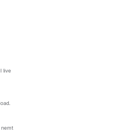
 live
load.
t nemt