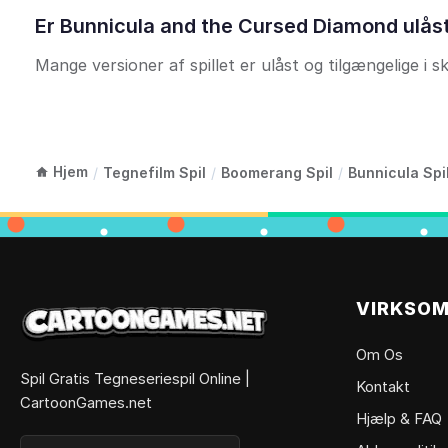
Er Bunnicula and the Cursed Diamond ulåst
Mange versioner af spillet er ulåst og tilgængelige i sk
Hjem
/
Tegnefilm Spil
/
Boomerang Spil
/
Bunnicula Spi
VIRKSO
Om Os
Spil Gratis Tegneseriespil Online |
Kontakt
CartoonGames.net
Hjælp & FAQ