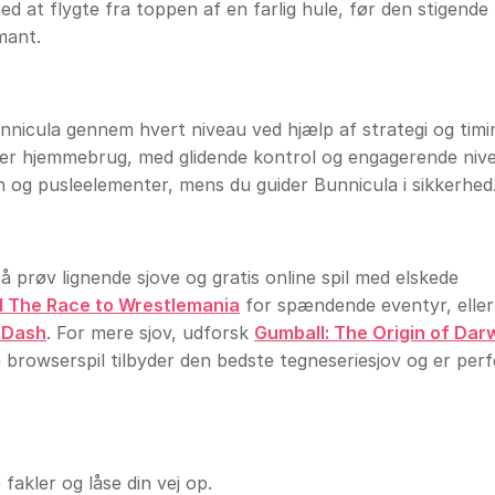
 at flygte fra toppen af en farlig hule, før den stigende 
mant.
Bunnicula gennem hvert niveau ved hjælp af strategi og timi
 eller hjemmebrug, med glidende kontrol og engagerende niv
n og pusleelementer, mens du guider Bunnicula i sikkerhed
 prøv lignende sjove og gratis online spil med elskede
 The Race to Wrestlemania
for spændende eventyr, eller
e Dash
. For mere sjov, udforsk
Gumball: The Origin of Dar
e browserspil tilbyder den bedste tegneseriesjov og er perf
 fakler og låse din vej op.