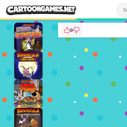
0
Bunnicula and the 
⭐ Der er endnu ikke st
SPIL 
ANNONCE