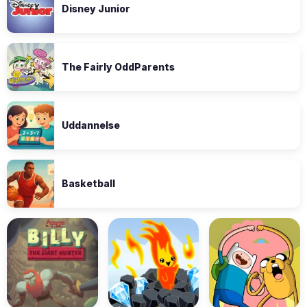
Disney Junior
The Fairly OddParents
Uddannelse
Basketball