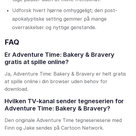
Udforsk hvert hjørne omhyggeligt; den post-
apokalyptiske setting gemmer på mange
overraskelser og nyttige genstande.
FAQ
Er Adventure Time: Bakery & Bravery
gratis at spille online?
Ja, Adventure Time: Bakery & Bravery er helt gratis
at spille online i din browser uden behov for
download.
Hvilken TV-kanal sender tegneserien for
Adventure Time: Bakery & Bravery?
Den originale Adventure Time tegneserieserie med
Finn og Jake sendes på Cartoon Network.