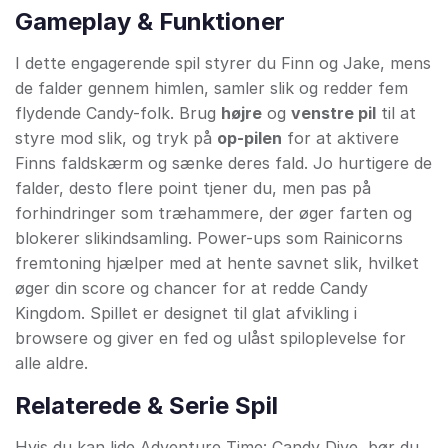
Gameplay & Funktioner
I dette engagerende spil styrer du Finn og Jake, mens
de falder gennem himlen, samler slik og redder fem
flydende Candy-folk. Brug
højre
og
venstre pil
til at
styre mod slik, og tryk på
op-pilen
for at aktivere
Finns faldskærm og sænke deres fald. Jo hurtigere de
falder, desto flere point tjener du, men pas på
forhindringer som træhammere, der øger farten og
blokerer slikindsamling. Power-ups som Rainicorns
fremtoning hjælper med at hente savnet slik, hvilket
øger din score og chancer for at redde Candy
Kingdom. Spillet er designet til glat afvikling i
browsere og giver en fed og ulåst spiloplevelse for
alle aldre.
Relaterede & Serie Spil
Hvis du kan lide Adventure Time: Candy Dive, bør du