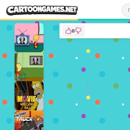
0
The PowerPuff Girls:
⭐ Ще не голосували. 
ГРАТИ З
РЕКЛАМА