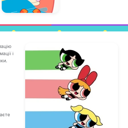
мацію
ації і
ки.
гаєте