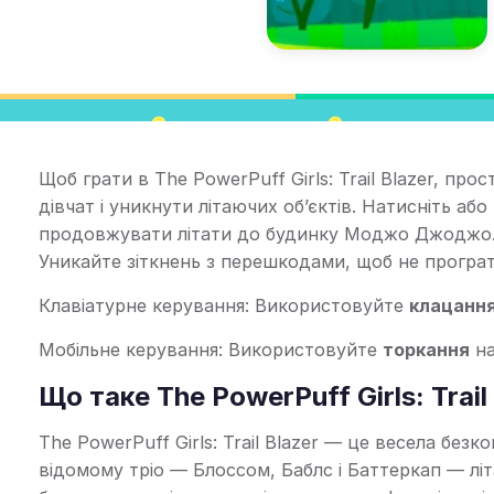
Щоб грати в The PowerPuff Girls: Trail Blazer, про
дівчат і уникнути літаючих об’єктів. Натисніть аб
продовжувати літати до будинку Моджо Джоджо. З
Уникайте зіткнень з перешкодами, щоб не програт
Клавіатурне керування: Використовуйте
клацання
Мобільне керування: Використовуйте
торкання
на
Що таке The PowerPuff Girls: Trail
The PowerPuff Girls: Trail Blazer — це весела без
відомому тріо — Блоссом, Баблс і Баттеркап — л