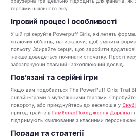
браузерна гра ідеально підходить для фанатів, я
героями шкільного віку.
Ігровий процес і особливості
У цій грі керуйте Powerpuff Girls, які летять ф
літаючих об’єктів, натискаючи, щоб змінити форм
польоту. Збирайте серця, щоб заробити додаткові 
інакше доведеться починати спочатку. Прості кер
забезпечуючи плавний і захоплюючий досвід.
Пов’язані та серійні ігри
Якщо вам подобається The PowerPuff Girls: Trail
онлайн-іграми з мультяшними героями. Спробуйт
повороту, або приєднуйтесь до веселощів у
Скубі
пригод грайте в
Гамбола: Походження Дарвіна
і 
підтримують хвилювання з класними персонажам
Поради та стратегії