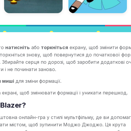
сто
натисніть
або
торкніться
екрану, щоб змінити фор
о торкніться знову, щоб повернутися до початкової форм
бирайте серця по дорозі, щоб заробити додаткові оч
и і не починати заново.
 миші
для зміни формації.
 екрані, щоб змінювати формації і уникати перешкод.
 Blazer?
коштовна онлайн-гра у стилі мультфільму, де ви допома
ітати містом, щоб зупинити Моджо Джоджо. Ця крута