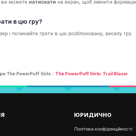
е ви можете
натискати
на екран, щоб змінити формацію
ати в цю гру?
зер і починайте грати в цю розблоковану, веселу гру
гри The PowerPuff Girls
/
The PowerPuff Girls: Trail Blazer
ІЯ
ЮРИДИЧНО
Політика конфіденційності