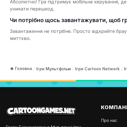
Абсолютно! Гра підтримує мобільне керування, д
уникати перешкод.
Чи потрібно щось завантажувати, щоб гр
Завантаження не потрібне. Просто відкрийте брау
миттєво.
Головна
/
Ігри Мультфільм
/
Ігри Cartoon Network
/
І
КОМПАН
Про нас