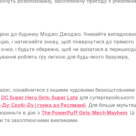
кі хочуть розблоковану, захоплюючу пригоду з улюблен
ормацією до будинку Моджо Джоджо. Уникайте випадкови
ацію, і натискайте знову, щоб повернутися до прямого
очки, і будьте обережні, щоб не врізатися в перешкод
ування роблять гру легкою для будь-якого браузера,
 Blazer, ознайомтеся з іншими чудовими безкоштовними
е
DC Super Hero Girls: Super Late
для супергеройського
-Ду: Скубі-Ду і гонка до Реслманії
. Для більше мультя
пориньте в дію з
The PowerPuff Girls: Mech Mayhem
. Ці
и та захоплюючими викликами.