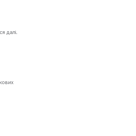
я далі.
?
акових