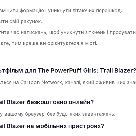
змінити формацію і уникнути літаючих перешкод.
ти свій рахунок.
те час натискань, щоб уникнути зіткнень і просуватис
те, тим краще ви орієнтуєтеся в місті.
ільм для The PowerPuff Girls: Trail Blazer
ється на Cartoon Network, каналі, який оживив цих зн
ail Blazer безкоштовно онлайн?
 у вашому браузері без будь-яких завантажень.
ail Blazer на мобільних пристроях?