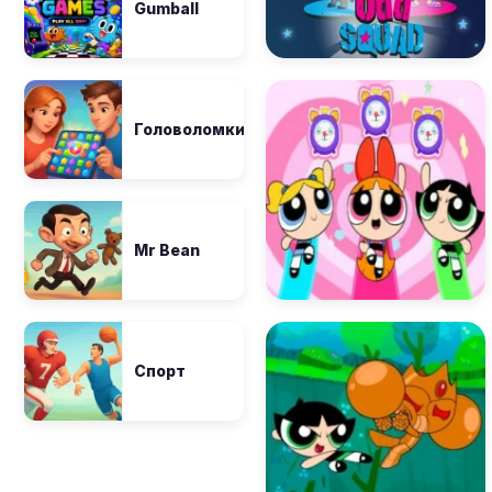
Gumball
Головоломки
Mr Bean
Спорт