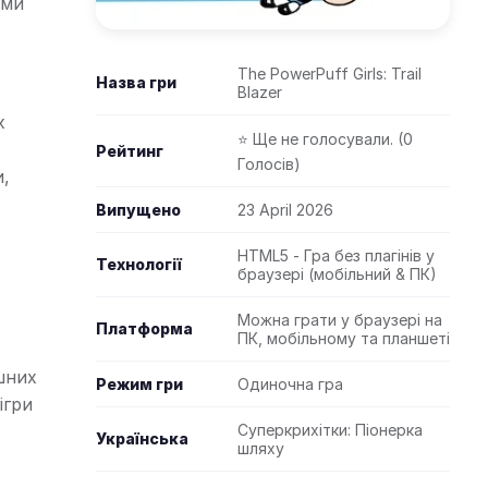
ими
The PowerPuff Girls: Trail
Назва гри
Blazer
х
⭐ Ще не голосували. (0
Рейтинг
Голосів)
и,
Випущено
23 April 2026
HTML5 - Гра без плагінів у
Технології
браузері (мобільний & ПК)
Можна грати у браузері на
Платформа
ПК, мобільному та планшеті
шних
Режим гри
Одиночна гра
 ігри
Суперкрихітки: Піонерка
Українська
шляху