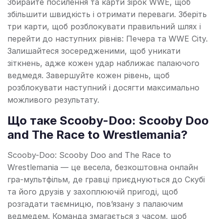
Збирайте посилення та карти зірок WWE, щоб
збільшити швидкість і отримати переваги. Зберіть
три карти, щоб розблокувати правильний шлях і
перейти до наступних рівнів: Печера та WWE City.
Залишайтеся зосередженими, щоб уникати
зіткнень, адже кожен удар наближає палаючого
ведмедя. Завершуйте кожен рівень, щоб
розблокувати наступний і досягти максимально
можливого результату.
Що таке Scooby-Doo: Scooby Doo
and The Race to Wrestlemania?
Scooby-Doo: Scooby Doo and The Race to
Wrestlemania — це весела, безкоштовна онлайн
гра-мультфільм, де гравці приєднуються до Скубі
та його друзів у захоплюючій пригоді, щоб
розгадати таємницю, пов’язану з палаючим
ведмедем. Команда змагається з часом, щоб