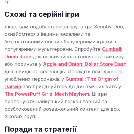
грі.
Схожі та серійні ігри
Якщо вам подобається ця крута гра Scooby-Doo,
ознайомтеся з іншими веселими та
безкоштовними онлайн браузерними іграми з
популярними мультгероями. Спробуйте
Gumball:
Dumb Race
для незвичайного гоночного виклику
або пориньте у
Apple and Onion: Dollar Store Dash
для швидкого веселощів. Дослідіть походження
улюблених персонажів у
Gumball: The Origin of
Darwin
або приєднуйтесь до динамічних битв у
The PowerPuff Girls: Mech Mayhem
. Ці ігри
пропонують найкращий безкоштовний та
розблокований розважальний контент для всіх
вікових груп.
Поради та стратегії