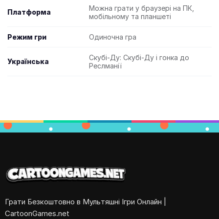
Можна грати у браузері на ПК,
Платформа
мобільному та планшеті
Режим гри
Одиночна гра
Скубі-Ду: Скубі-Ду і гонка до
Українська
Реслманії
Грати Безкоштовно в Мультяшні Ігри Онлайн |
CartoonGames.net