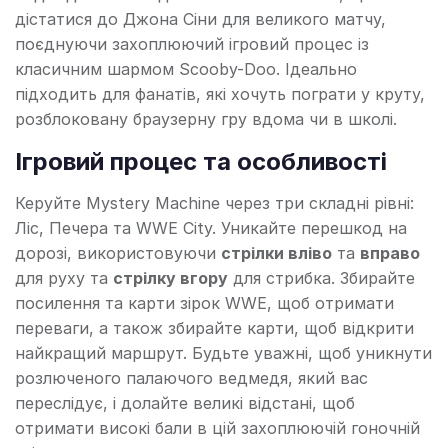
дістатися до Джона Сіни для великого матчу,
поєднуючи захоплюючий ігровий процес із
класичним шармом Scooby-Doo. Ідеально
підходить для фанатів, які хочуть пограти у круту,
розблоковану браузерну гру вдома чи в школі.
Ігровий процес та особливості
Керуйте Mystery Machine через три складні рівні:
Ліс, Печера та WWE City. Уникайте перешкод на
дорозі, використовуючи
стрілки вліво
та
вправо
для руху та
стрілку вгору
для стрибка. Збирайте
посилення та карти зірок WWE, щоб отримати
переваги, а також збирайте карти, щоб відкрити
найкращий маршрут. Будьте уважні, щоб уникнути
розлюченого палаючого ведмедя, який вас
переслідує, і долайте великі відстані, щоб
отримати високі бали в цій захоплюючій гоночній