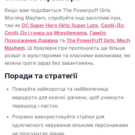
Якщо вам подобається The Powerpuff Girls:
Morning Mayhem, спробуйте інші захопливі ігри,
такі як
DC Super Hero Girls: Super Late
,
Скубі-Ду:
Скубі-Ду і гонка до Wrestlemania
,
Гамбл:
Походження Дарвіна
та
The PowerPuff Girls: Mech
Mayhem
. Ці браузерні ігри пропонують ще більше
розваг із мультгероями та класними викликами, які
можна грати зараз без завантажень.
Поради та стратегії
Плануйте найкоротші та найбезпечніші
маршрути для кожної дівчини, щоб уникнути
перешкод і пасток.
Розумно використовуйте стрілки для
одночасного керування кількома персонажами
на просунутих рівнях.