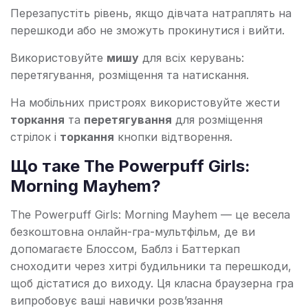
Перезапустіть рівень, якщо дівчата натраплять на
перешкоди або не зможуть прокинутися і вийти.
Використовуйте
мишу
для всіх керувань:
перетягування, розміщення та натискання.
На мобільних пристроях використовуйте жести
торкання
та
перетягування
для розміщення
стрілок і
торкання
кнопки відтворення.
Що таке The Powerpuff Girls:
Morning Mayhem?
The Powerpuff Girls: Morning Mayhem — це весела
безкоштовна онлайн-гра-мультфільм, де ви
допомагаєте Блоссом, Баблз і Баттеркап
сноходити через хитрі будильники та перешкоди,
щоб дістатися до виходу. Ця класна браузерна гра
випробовує ваші навички розв’язання