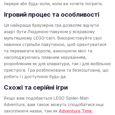
перерв або будь-коли, коли ви хочете пограти.
Ігровий процес та особливості
Ця найкраща браузерна гра дозволяє відчути
азарт бути Людиною-павуком у яскравому
мультяшному LEGO-світі. Використовуйте свої
навички стрільби павутиною, щоб орієнтуватися
та перемагати ворогів, виконуючи місії та
насолоджуючись плавним керуванням,
розробленим як для клавіатури, так і для мобільних
пристроїв. Гра розблокована та безкоштовна, що
робить її доступною будь-де.
Схожі та серійні ігри
Якщо вам подобається LEGO Spider-Man
Adventure, вам також можуть сподобатися інші
захоплюючі назви, такі як
Adventure Time: