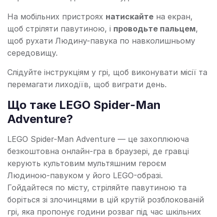
На мобільних пристроях
натискайте
на екран,
щоб стріляти павутиною, і
проводьте пальцем
,
щоб рухати Людину-павука по навколишньому
середовищу.
Слідуйте інструкціям у грі, щоб виконувати місії та
перемагати лиходіїв, щоб виграти день.
Що таке LEGO Spider-Man
Adventure?
LEGO Spider-Man Adventure — це захоплююча
безкоштовна онлайн-гра в браузері, де гравці
керують культовим мультяшним героєм
Людиною-павуком у його LEGO-образі.
Гойдайтеся по місту, стріляйте павутиною та
боріться зі злочинцями в цій крутій розблокованій
грі, яка пропонує години розваг під час шкільних