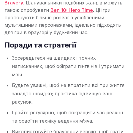
Bravery
. Шанувальники подібних жанрів можуть
також спробувати
Ben 10: Hero Time
. Ці ігри
пропонують більше розваг з улюбленими
мультяшними персонажами, ідеально підходять
для гри в браузері у будь-який час.
Поради та стратегії
Зосередьтеся на швидких і точних
натисканнях, щоб обіграти пінгвінів і утримати
м'яч.
Будьте уважні, щоб не втратити всі три життя
занадто швидко; практика підвищує ваш
рахунок.
Грайте регулярно, щоб покращити час реакції
та освоїти техніку ведення м'яча.
Використовуйте браузерну версію, щоб грати