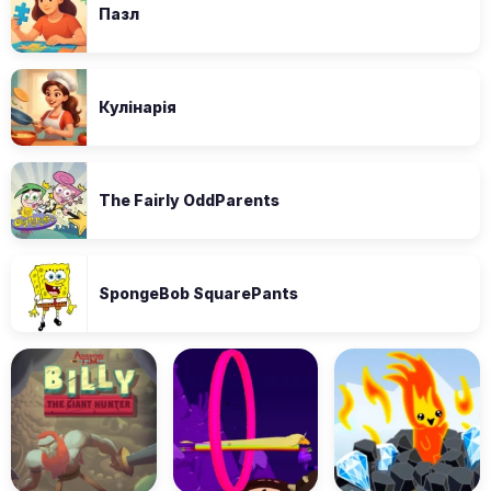
Пазл
Кулінарія
The Fairly OddParents
SpongeBob SquarePants