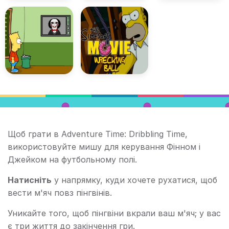
Щоб грати в Adventure Time: Dribbling Time,
використовуйте мишу для керування Фінном і
Джейком на футбольному полі.
Натисніть
у напрямку, куди хочете рухатися, щоб
вести м'яч повз пінгвінів.
Уникайте того, щоб пінгвіни вкрали ваш м'яч; у вас
є три життя до закінчення гри.