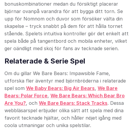
bonuskombinationer medan du försiktigt placerar
björnar ovanpå varandra för att bygga ditt torn. Se
upp för Nomnom och duvor som försöker välta din
skapelse – tryck snabbt på dem för att hålla tornet
stående. Spelets intuitiva kontroller gör det enkelt att
spela både på tangentbord och mobila enheter, vilket
ger oändligt med skoj för fans av tecknade serien.
Relaterade & Serie Spel
Om du gillar We Bare Bears: Impawsible Fame,
utforska fler äventyr med björnbröderna i relaterade
spel som
We Baby Bears: Big Air Bears
,
We Bare
Bears: Polar Force
,
We Bare Bears: Which Bear Bro
Are You?
, och
We Bare Bears: Stack Tracks
. Dessa
webbläsarspel erbjuder olika sätt att spela med dina
favorit tecknade hjältar, och håller nöjet igång med
coola utmaningar och unika spelstilar.