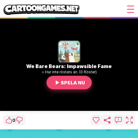
We Bare Bears: Impawsible Fame
⭐ Har inte röstats än. (0 Röster)
SPELA NU
0