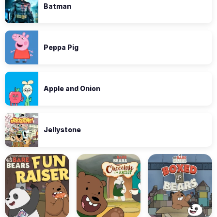
Batman
Peppa Pig
Apple and Onion
Jellystone