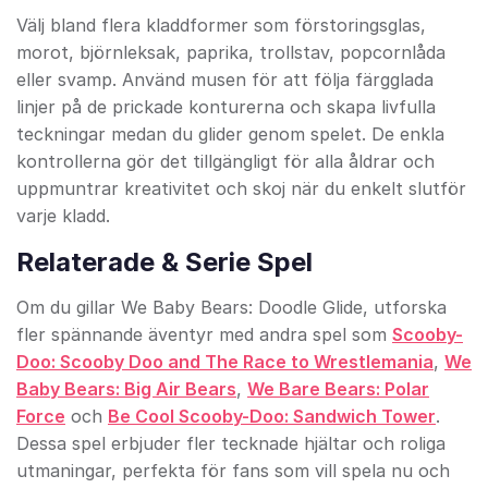
Välj bland flera kladdformer som förstoringsglas,
morot, björnleksak, paprika, trollstav, popcornlåda
eller svamp. Använd musen för att följa färgglada
linjer på de prickade konturerna och skapa livfulla
teckningar medan du glider genom spelet. De enkla
kontrollerna gör det tillgängligt för alla åldrar och
uppmuntrar kreativitet och skoj när du enkelt slutför
varje kladd.
Relaterade & Serie Spel
Om du gillar We Baby Bears: Doodle Glide, utforska
fler spännande äventyr med andra spel som
Scooby-
Doo: Scooby Doo and The Race to Wrestlemania
,
We
Baby Bears: Big Air Bears
,
We Bare Bears: Polar
Force
och
Be Cool Scooby-Doo: Sandwich Tower
.
Dessa spel erbjuder fler tecknade hjältar och roliga
utmaningar, perfekta för fans som vill spela nu och