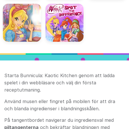
Starta Bunnicula: Kaotic Kitchen genom att ladda
spelet i din webbläsare och välj din första
receptutmaning.
Använd musen eller fingret på mobilen för att dra
och blanda ingredienser i blandningsskålen.
På tangentbordet navigerar du ingrediensval med
piltangenterna
och bekräftar blandningen med