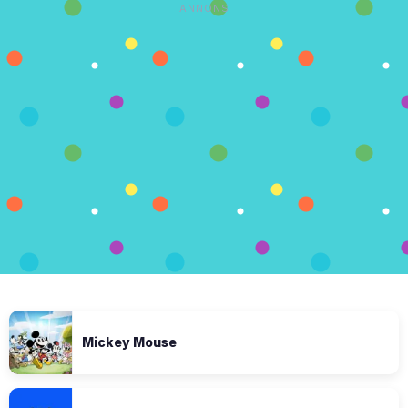
ANNONS
Mickey Mouse