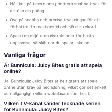
Håll koll på timern och prioritera snabba tryck för
att öka din poäng.
Öva på snabba och precisa tryckningar för att
förbättra din reaktionstid och slå ditt rekord.
Spela i en miljö utan distraktioner för bästa
upplevelse, särskilt när du spelar i skolan.
Vanliga frågor
Är Bunnicula: Juicy Bites gratis att spela
online?
Ja, Bunnicula: Juicy Bites är helt gratis att spela
online utan krav på nedladdning, vilket gör det enkelt
och tillgängligt i vilken webbläsare som helst.
Vilken TV-kanal sänder tecknade serien
för Bunnicula: Juicy Bites?