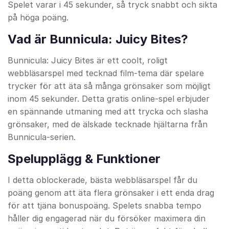
Spelet varar i 45 sekunder, så tryck snabbt och sikta
på höga poäng.
Vad är Bunnicula: Juicy Bites?
Bunnicula: Juicy Bites är ett coolt, roligt
webbläsarspel med tecknad film-tema där spelare
trycker för att äta så många grönsaker som möjligt
inom 45 sekunder. Detta gratis online-spel erbjuder
en spännande utmaning med att trycka och slasha
grönsaker, med de älskade tecknade hjältarna från
Bunnicula-serien.
Spelupplägg & Funktioner
I detta oblockerade, bästa webbläsarspel får du
poäng genom att äta flera grönsaker i ett enda drag
för att tjäna bonuspoäng. Spelets snabba tempo
håller dig engagerad när du försöker maximera din