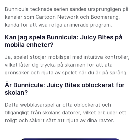
Bunnicula tecknade serien sändes ursprungligen på
kanaler som Cartoon Network och Boomerang,
kända för att visa roliga animerade program.
Kan jag spela Bunnicula: Juicy Bites på
mobila enheter?
Ja, spelet stödjer mobilspel med intuitiva kontroller,
vilket låter dig trycka på skärmen för att äta
grönsaker och njuta av spelet när du är på språng.
Är Bunnicula: Juicy Bites oblockerat för
skolan?
Detta webbläsarspel är ofta oblockerat och
tillgängligt från skolans datorer, vilket erbjuder ett
roligt och säkert sätt att njuta av dina raster.