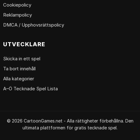
Cookiepolicy
Reklampolicy
DMCA / Upphovsrättspolicy
UTVECKLARE
Skicka in ett spel
Ta bort innehåll
Alla kategorier
A–Ö Tecknade Spel Lista
© 2026 CartoonGames.net - Alla rättigheter förbehållna. Den
ultimata plattformen för gratis tecknade spel.