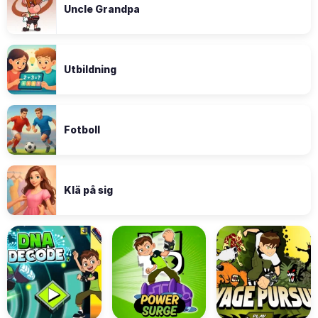
Uncle Grandpa
Utbildning
Fotboll
Klä på sig