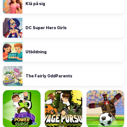
Klä på sig
DC Super Hero Girls
Utbildning
The Fairly OddParents